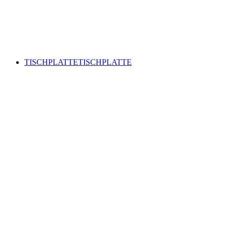
TISCHPLATTE
TISCHPLATTE