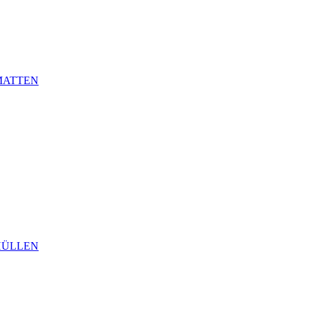
MATTEN
HÜLLEN