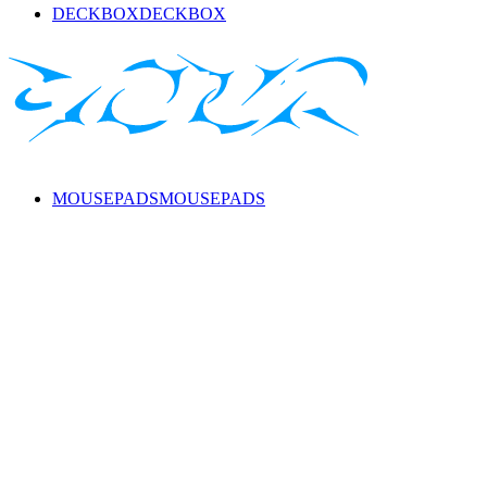
DECKBOX
DECKBOX
MOUSEPADS
MOUSEPADS