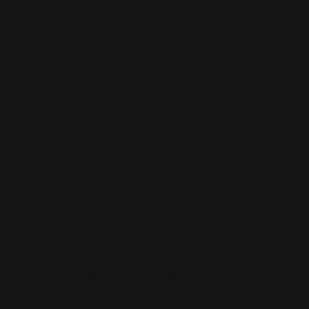
MOUSEPADS
MOUSEPADS
TISCHPLATTE
TISCHPLATTE