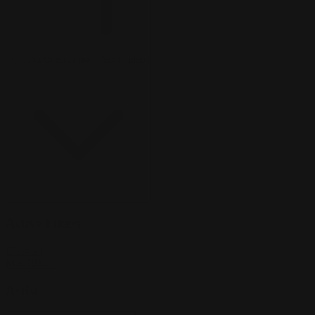
Ordenar
Ordenar por:
Destacados
Active Filters
Clear all
Mad1984
×
Artist