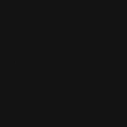
Filters
Active Filters
Clear all
Mad1984
×
Artist
Paul Siedler
Maximilian Schiller
Curtis Holt
Brian C. Hailes
Jonathan
Tiong
Zhizhao Guan
Rafael Enrique Rodriguez Bellot
Simon
Pape
John Connell
Jeff Chen
Ivo Brankovikj
Jaqueline
Florencio
Felipe Bracco
Rashed AlAkroka
Seunghee Lee
Jue Li
Kyle
"Punk Art" Herring
Adrien Gonzalez
Luka Brico
Rogier Van De
Beek
Joseph C-Knight
Bach Zim
Mad1984
Caio Eduardo
Santos
Francis Brunet
Richard Lay
Vlad Marica
Kardie Art
Clint
Cearley
Art Kuzu
Coco Kim
Manuel Castañon
Chris Cold
Dariia
Kasimova
Kristian Nusser
Kerem Beyit
Bo Chen
Anato
Finnstark
MistXG
Vaporeon
Elementj21
Samart
Rachel