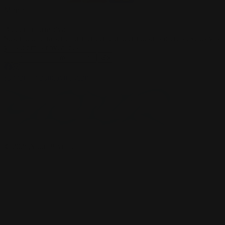
Moneda
Boletín informativo
Suscríbete para ser el primero en conocer nuestras ofertas exclusivas
y las últimas novedades
Go
support@yourplaymat.com
©
2026
,Your Playmat