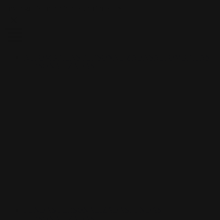
Skip to content
Envío gratis en pedidos superiores a $100
ALFOMBRILAS PERSONALIZADAS
ALFOMBRILAS
PERSONALIZADAS
FUNDAS PERSONALIZADAS
FUNDAS
PERSONALIZADAS