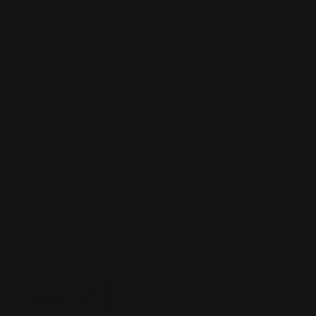
Blandon
Christian Vichi
TX-Virus
Klavdiya Krinichnaya
Antonio
Bagia
Tatii Lange
Jonas Jödicke
Monge Jean Baptiste
Hugo
Fredoueil
Likun Wang
Adrian Virlan
Tony Do
Filip Leskovar
Ivan
Laliashvili
Kyle Pearson
Thu Berchs
Lorenzo de Sanctis
Felix
Ortiz
Dao Le Trong
Ingram Schell
Cornelius Cockroft
Nino Is
Satyaki
Sarkar
Codemaster Hardrock
Kevin McKenna
Victor
Rodriguez
Samuel Chon
Qichao Wang
Ryan Groskamp
Jerry
Anton
Vitus
Ferdinand Ladera
Nathaniel Reid
Lighting Luminoso
Nathaniel
Reid
Corey McGill
Oleg Fedorov
Axiom
Zephyr Wargames
Gonzalo
Kenny
Tibor Sulyok
Timmy the Sorcerer
Victor Wong
Home
/
Slider
Slider
Filter
1