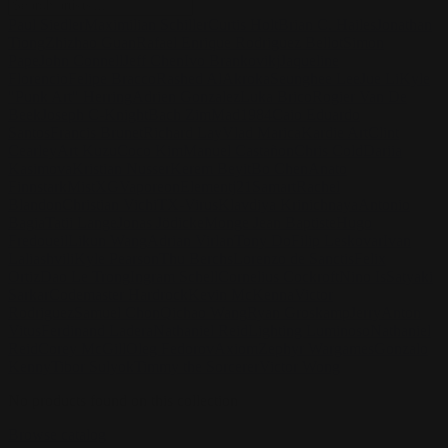
Paul Siedler
Maximilian Schiller
Curtis Holt
Brian C. Hailes
Jonathan
Tiong
Zhizhao Guan
Rafael Enrique Rodriguez Bellot
Simon
Pape
John Connell
Jeff Chen
Ivo Brankovikj
Jaqueline
Florencio
Felipe Bracco
Rashed AlAkroka
Seunghee Lee
Jue Li
Kyle
"Punk Art" Herring
Adrien Gonzalez
Luka Brico
Rogier Van De
Beek
Joseph C-Knight
Bach Zim
Mad1984
Caio Eduardo
Santos
Francis Brunet
Richard Lay
Vlad Marica
Kardie Art
Clint
Cearley
Art Kuzu
Coco Kim
Manuel Castañon
Chris Cold
Dariia
Kasimova
Kristian Nusser
Kerem Beyit
Bo Chen
Anato
Finnstark
MistXG
Vaporeon
Elementj21
Samart
Rachel
Blandon
Christian Vichi
TX-Virus
Klavdiya Krinichnaya
Antonio
Bagia
Tatii Lange
Jonas Jödicke
Monge Jean Baptiste
Hugo
Fredoueil
Likun Wang
Adrian Virlan
Tony Do
Filip Leskovar
Ivan
Laliashvili
Kyle Pearson
Thu Berchs
Lorenzo de Sanctis
Felix
Ortiz
Dao Le Trong
Ingram Schell
Cornelius Cockroft
Nino Is
Satyaki
Sarkar
Codemaster Hardrock
Kevin McKenna
Victor
Rodriguez
Samuel Chon
Qichao Wang
Ryan Groskamp
Jerry
Anton
Vitus
Ferdinand Ladera
Nathaniel Reid
Lighting Luminoso
Nathaniel
Reid
Corey McGill
Oleg Fedorov
Axiom
Zephyr Wargames
Gonzalo
Kenny
Tibor Sulyok
Timmy the Sorcerer
Victor Wong
No products found on this collection
Browse catalog