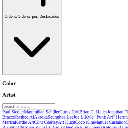
Ordenar
Ordenar por:
Destacados
Color
Artist
Paul Siedler
Maximilian Schiller
Curtis Holt
Brian C. Hailes
Jonathan T
Bracco
Rashed AlAkroka
Seunghee Lee
Jue Li
Kyle "Punk Art" Herri
Marica
Kardie Art
Clint Cearley
Art Kuzu
Coco Kim
Manuel Castañon
C
Blandon
Christian Vichi
TX-Virus
Klavdiya Krinichnaya
Antonio Bagi