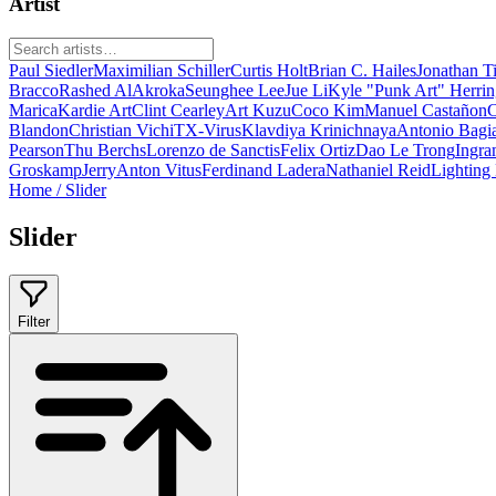
Artist
Paul Siedler
Maximilian Schiller
Curtis Holt
Brian C. Hailes
Jonathan T
Bracco
Rashed AlAkroka
Seunghee Lee
Jue Li
Kyle "Punk Art" Herri
Marica
Kardie Art
Clint Cearley
Art Kuzu
Coco Kim
Manuel Castañon
C
Blandon
Christian Vichi
TX-Virus
Klavdiya Krinichnaya
Antonio Bagi
Pearson
Thu Berchs
Lorenzo de Sanctis
Felix Ortiz
Dao Le Trong
Ingra
Groskamp
Jerry
Anton Vitus
Ferdinand Ladera
Nathaniel Reid
Lighting
Home
/
Slider
Slider
Filter