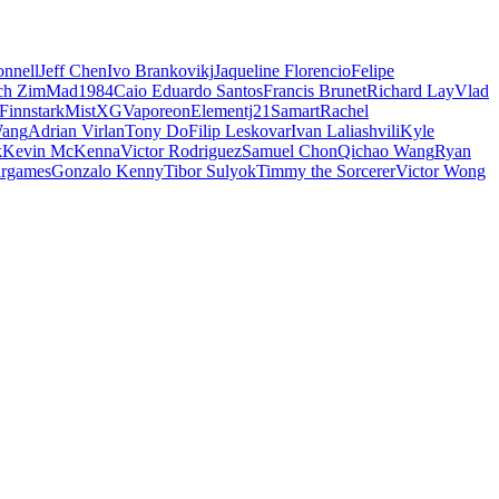
nnell
Jeff Chen
Ivo Brankovikj
Jaqueline Florencio
Felipe
ch Zim
Mad1984
Caio Eduardo Santos
Francis Brunet
Richard Lay
Vlad
Finnstark
MistXG
Vaporeon
Elementj21
Samart
Rachel
Wang
Adrian Virlan
Tony Do
Filip Leskovar
Ivan Laliashvili
Kyle
k
Kevin McKenna
Victor Rodriguez
Samuel Chon
Qichao Wang
Ryan
rgames
Gonzalo Kenny
Tibor Sulyok
Timmy the Sorcerer
Victor Wong