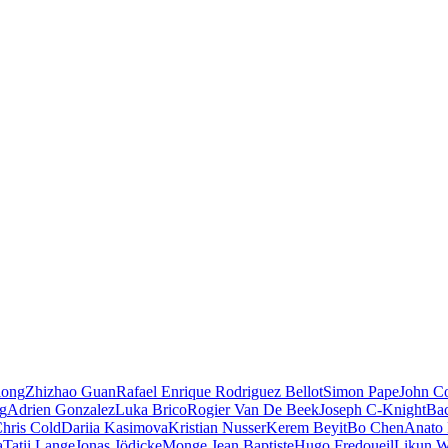
iong
Zhizhao Guan
Rafael Enrique Rodriguez Bellot
Simon Pape
John Co
ng
Adrien Gonzalez
Luka Brico
Rogier Van De Beek
Joseph C-Knight
Ba
hris Cold
Dariia Kasimova
Kristian Nusser
Kerem Beyit
Bo Chen
Anato 
a
Tatii Lange
Jonas Jödicke
Monge Jean Baptiste
Hugo Fredoueil
Likun 