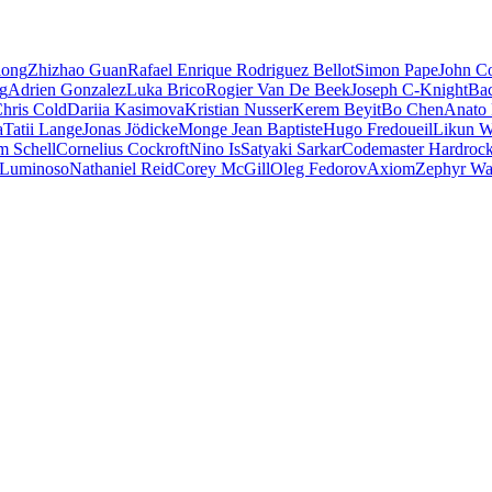
iong
Zhizhao Guan
Rafael Enrique Rodriguez Bellot
Simon Pape
John Co
ng
Adrien Gonzalez
Luka Brico
Rogier Van De Beek
Joseph C-Knight
Ba
hris Cold
Dariia Kasimova
Kristian Nusser
Kerem Beyit
Bo Chen
Anato 
a
Tatii Lange
Jonas Jödicke
Monge Jean Baptiste
Hugo Fredoueil
Likun 
m Schell
Cornelius Cockroft
Nino Is
Satyaki Sarkar
Codemaster Hardroc
 Luminoso
Nathaniel Reid
Corey McGill
Oleg Fedorov
Axiom
Zephyr Wa