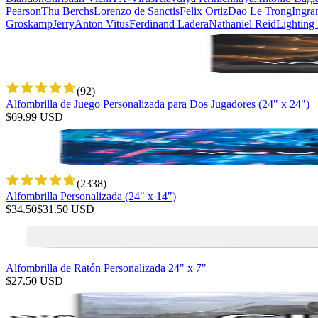
Pearson
Thu Berchs
Lorenzo de Sanctis
Felix Ortiz
Dao Le Trong
Ingra
Groskamp
Jerry
Anton Vitus
Ferdinand Ladera
Nathaniel Reid
Lighting
(
92
)
Alfombrilla de Juego Personalizada para Dos Jugadores (24" x 24")
$
69.99
USD
(
2338
)
Alfombrilla Personalizada (24" x 14")
$
34.50
$
31.50
USD
Alfombrilla de Ratón Personalizada 24" x 7"
$
27.50
USD