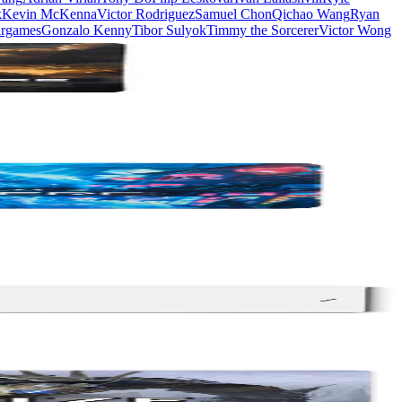
k
Kevin McKenna
Victor Rodriguez
Samuel Chon
Qichao Wang
Ryan
rgames
Gonzalo Kenny
Tibor Sulyok
Timmy the Sorcerer
Victor Wong