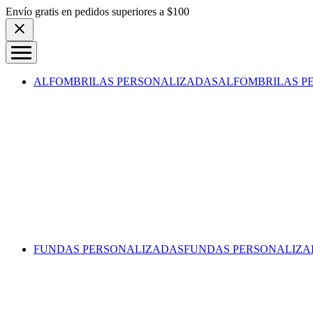
Skip to content
Envío gratis en pedidos superiores a $100
ALFOMBRILAS PERSONALIZADAS
ALFOMBRILAS P
FUNDAS PERSONALIZADAS
FUNDAS PERSONALIZA