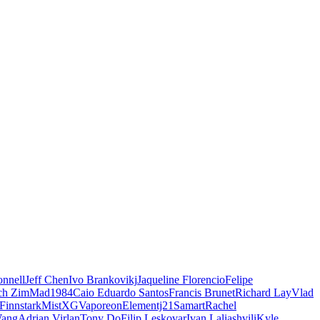
nnell
Jeff Chen
Ivo Brankovikj
Jaqueline Florencio
Felipe
ch Zim
Mad1984
Caio Eduardo Santos
Francis Brunet
Richard Lay
Vlad
Finnstark
MistXG
Vaporeon
Elementj21
Samart
Rachel
Wang
Adrian Virlan
Tony Do
Filip Leskovar
Ivan Laliashvili
Kyle