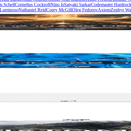
m Schell
Cornelius Cockroft
Nino Is
Satyaki Sarkar
Codemaster Hardroc
 Luminoso
Nathaniel Reid
Corey McGill
Oleg Fedorov
Axiom
Zephyr Wa