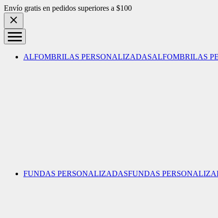
Skip to content
Envío gratis en pedidos superiores a $100
ALFOMBRILAS PERSONALIZADAS
ALFOMBRILAS P
FUNDAS PERSONALIZADAS
FUNDAS PERSONALIZA