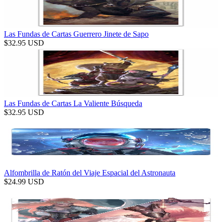
Las Fundas de Cartas Guerrero Jinete de Sapo
$
32.95
USD
Las Fundas de Cartas La Valiente Búsqueda
$
32.95
USD
Alfombrilla de Ratón del Viaje Espacial del Astronauta
$
24.99
USD