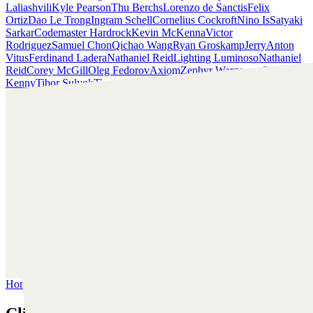
Laliashvili
Kyle Pearson
Thu Berchs
Lorenzo de Sanctis
Felix
Ortiz
Dao Le Trong
Ingram Schell
Cornelius Cockroft
Nino Is
Satyaki
Sarkar
Codemaster Hardrock
Kevin McKenna
Victor
Rodriguez
Samuel Chon
Qichao Wang
Ryan Groskamp
Jerry
Anton
Vitus
Ferdinand Ladera
Nathaniel Reid
Lighting Luminoso
Nathaniel
Reid
Corey McGill
Oleg Fedorov
Axiom
Zephyr Wargames
Gonzalo
Kenny
Tibor Sulyok
Timmy the Sorcerer
Victor Wong
Clint Cearley
¡Descubre el trabajo de Clint Cearley y ponte en contacto
con él!
Encuentra a Cearley en:
www.clintcearley.com
Instagram:
https://www.instagram.com/cearleyclint
YouTube:
https://www.youtube.com/c/Swatches
Home
/
Clint Cearley