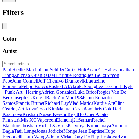
Filters
Color
Artist
Paul Siedler
Maximilian Schiller
Curtis Holt
Brian C. Hailes
Jonathan
Tiong
Zhizhao Guan
Rafael Enrique Rodriguez Bellot
Simon
Pape
John Connell
Jeff Chen
Ivo Brankovikj
Jaqueline
Florencio
Felipe Bracco
Rashed AlAkroka
Seunghee Lee
Jue Li
Kyle
"Punk Art" Herring
Adrien Gonzalez
Luka Brico
Rogier Van De
Beek
Joseph C-Knight
Bach Zim
Mad1984
Caio Eduardo
Santos
Francis Brunet
Richard Lay
Vlad Marica
Kardie Art
Clint
Cearley
Art Kuzu
Coco Kim
Manuel Castañon
Chris Cold
Dariia
Kasimova
Kristian Nusser
Kerem Beyit
Bo Chen
Anato
Finnstark
MistXG
Vaporeon
Elementj21
Samart
Rachel
Blandon
Christian Vichi
TX-Virus
Klavdiya Krinichnaya
Antonio
Bagia
Tatii Lange
Jonas Jödicke
Monge Jean Baptiste
Hugo
Fredoueil
Likun Wang
Adrian Virlan
Tony Do
Filip Leskovar
Ivan