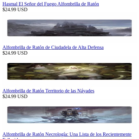
Hasmal El Señor del Fuego Alfombrilla de Ratón
$
24.99
USD
Alfombrilla de Ratón de Ciudadela de Alta Defensa
$
24.99
USD
Alfombrilla de Ratón Territorio de las Náyades
$
24.99
USD
Alfombrilla de Ratón Necrología: Una Lista de los Recientemente