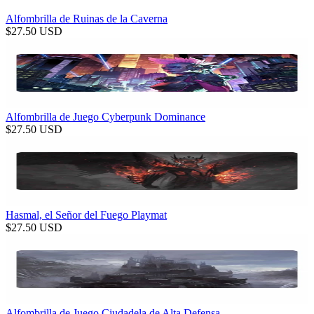
Alfombrilla de Ruinas de la Caverna
$
27.50
USD
Alfombrilla de Juego Cyberpunk Dominance
$
27.50
USD
Hasmal, el Señor del Fuego Playmat
$
27.50
USD
Alfombrilla de Juego Ciudadela de Alta Defensa