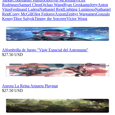
Sarkar
Codemaster Hardrock
Kevin McKenna
Victor
Rodriguez
Samuel Chon
Qichao Wang
Ryan Groskamp
Jerry
Anton
Vitus
Ferdinand Ladera
Nathaniel Reid
Lighting Luminoso
Nathaniel
Reid
Corey McGill
Oleg Fedorov
Axiom
Zephyr Wargames
Gonzalo
Kenny
Tibor Sulyok
Timmy the Sorcerer
Victor Wong
Alfombrilla de Juego "Viaje Espacial del Astronauta"
$
27.50
USD
Aurora La Reina Arquera Playmat
$
27.50
USD