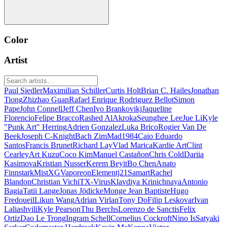
Color
Artist
Paul Siedler
Maximilian Schiller
Curtis Holt
Brian C. Hailes
Jonathan
Tiong
Zhizhao Guan
Rafael Enrique Rodriguez Bellot
Simon
Pape
John Connell
Jeff Chen
Ivo Brankovikj
Jaqueline
Florencio
Felipe Bracco
Rashed AlAkroka
Seunghee Lee
Jue Li
Kyle
"Punk Art" Herring
Adrien Gonzalez
Luka Brico
Rogier Van De
Beek
Joseph C-Knight
Bach Zim
Mad1984
Caio Eduardo
Santos
Francis Brunet
Richard Lay
Vlad Marica
Kardie Art
Clint
Cearley
Art Kuzu
Coco Kim
Manuel Castañon
Chris Cold
Dariia
Kasimova
Kristian Nusser
Kerem Beyit
Bo Chen
Anato
Finnstark
MistXG
Vaporeon
Elementj21
Samart
Rachel
Blandon
Christian Vichi
TX-Virus
Klavdiya Krinichnaya
Antonio
Bagia
Tatii Lange
Jonas Jödicke
Monge Jean Baptiste
Hugo
Fredoueil
Likun Wang
Adrian Virlan
Tony Do
Filip Leskovar
Ivan
Laliashvili
Kyle Pearson
Thu Berchs
Lorenzo de Sanctis
Felix
Ortiz
Dao Le Trong
Ingram Schell
Cornelius Cockroft
Nino Is
Satyaki