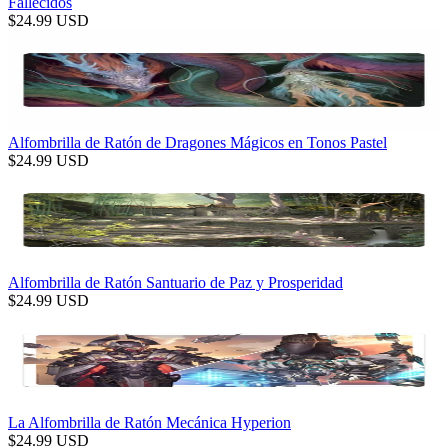
Fallecidos
$
24.99
USD
Alfombrilla de Ratón de Dragones Mágicos en Tonos Pastel
$
24.99
USD
Alfombrilla de Ratón Santuario de Paz y Prosperidad
$
24.99
USD
La Alfombrilla de Ratón Mecánica Hyperion
$
24.99
USD