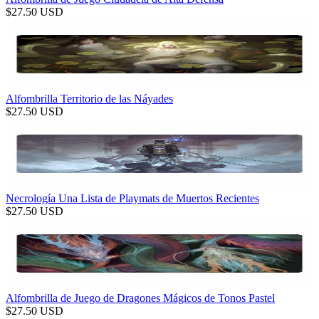
$
27.50
USD
Alfombrilla Territorio de las Náyades
$
27.50
USD
Necrología Una Lista de Playmats de Muertos Recientes
$
27.50
USD
Alfombrilla de Juego de Dragones Mágicos de Tonos Pastel
$
27.50
USD