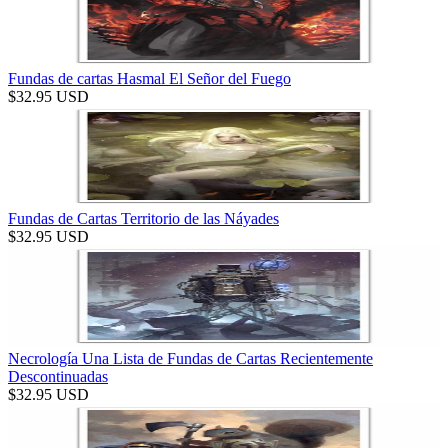
Fundas de cartas Hasmal El Señor del Fuego
$
32.95
USD
Fundas de Cartas Territorio de las Náyades
$
32.95
USD
Necrología Una Lista de Fundas de Cartas Recientemente
Descontinuadas
$
32.95
USD