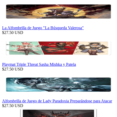
La Alfombrilla de Juego "La Búsqueda Valerosa"
$
27.50
USD
Playmat Triple Threat Sasha Mishka y Patela
$
27.50
USD
Alfombrilla de Juego de Lady Paradoxia Preparándose para Atacar
$
27.50
USD