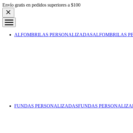
Skip to content
Envío gratis en pedidos superiores a $100
ALFOMBRILAS PERSONALIZADAS
ALFOMBRILAS P
FUNDAS PERSONALIZADAS
FUNDAS PERSONALIZA