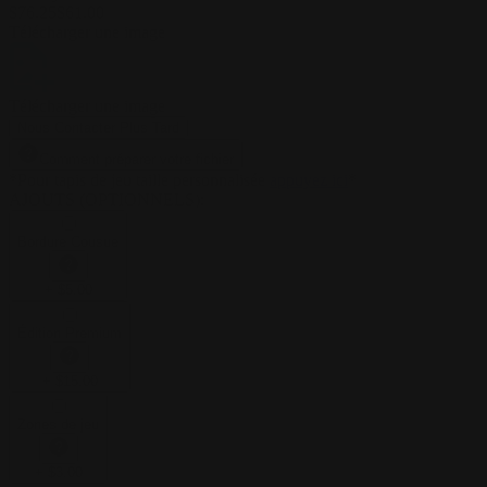
$
76.25
$
61.00
Télécharger une image
Télécharger une image
Nous Contacter Plus Tard
Comment préparer votre fichier
*
Pour tapis de jeu taille personnalisée
appuyez ici
*
AJOUTS (OPTIONNELS)
:
Bordure Cousue
+
$
5.00
Édition Premium
+
$
15.00
Zones de jeu
+
$
3.00