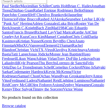
Paul Siedler
Maximilian Schiller
Curtis Holt
Brian C. Hailes
Jonathan
Tiong
Zhizhao Guan
Rafael Enrique Rodriguez Bellot
Simon
Pape
John Connell
Jeff Chen
Ivo Brankovikj
Jaqueline
Florencio
Felipe Bracco
Rashed AlAkroka
Seunghee Lee
Jue Li
Kyle
"Punk Art" Herring
Adrien Gonzalez
Luka Brico
Rogier Van De
Beek
Joseph C-Knight
Bach Zim
Mad1984
Caio Eduardo
Santos
Francis Brunet
Richard Lay
Vlad Marica
Kardie Art
Clint
Cearley
Art Kuzu
Coco Kim
Manuel Castañon
Chris Cold
Dariia
Kasimova
Kristian Nusser
Kerem Beyit
Bo Chen
Anato
Finnstark
MistXG
Vaporeon
Elementj21
Samart
Rachel
Blandon
Christian Vichi
TX-Virus
Klavdiya Krinichnaya
Antonio
Bagia
Tatii Lange
Jonas Jödicke
Monge Jean Baptiste
Hugo
Fredoueil
Likun Wang
Adrian Virlan
Tony Do
Filip Leskovar
Ivan
Laliashvili
Kyle Pearson
Thu Berchs
Lorenzo de Sanctis
Felix
Ortiz
Dao Le Trong
Ingram Schell
Cornelius Cockroft
Nino Is
Satyaki
Sarkar
Codemaster Hardrock
Kevin McKenna
Victor
Rodriguez
Samuel Chon
Qichao Wang
Ryan Groskamp
Jerry
Anton
Vitus
Ferdinand Ladera
Nathaniel Reid
Lighting Luminoso
Nathaniel
Reid
Corey McGill
Oleg Fedorov
Axiom
Zephyr Wargames
Gonzalo
Kenny
Tibor Sulyok
Timmy the Sorcerer
Victor Wong
No products found on this collection
Browse catalog