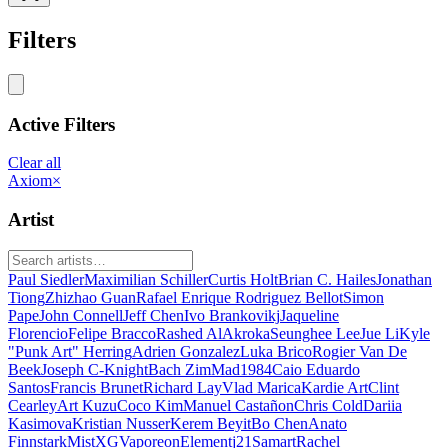
Filters
Active Filters
Clear all
Axiom
×
Artist
Paul Siedler
Maximilian Schiller
Curtis Holt
Brian C. Hailes
Jonathan
Tiong
Zhizhao Guan
Rafael Enrique Rodriguez Bellot
Simon
Pape
John Connell
Jeff Chen
Ivo Brankovikj
Jaqueline
Florencio
Felipe Bracco
Rashed AlAkroka
Seunghee Lee
Jue Li
Kyle
"Punk Art" Herring
Adrien Gonzalez
Luka Brico
Rogier Van De
Beek
Joseph C-Knight
Bach Zim
Mad1984
Caio Eduardo
Santos
Francis Brunet
Richard Lay
Vlad Marica
Kardie Art
Clint
Cearley
Art Kuzu
Coco Kim
Manuel Castañon
Chris Cold
Dariia
Kasimova
Kristian Nusser
Kerem Beyit
Bo Chen
Anato
Finnstark
MistXG
Vaporeon
Elementj21
Samart
Rachel