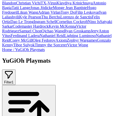
Blandon
Christian Vichi
TX-Virus
Klavdiya Krinichnaya
Antonio
Bagia
Tatii Lange
Jonas Jödicke
Monge Jean Baptiste
Hugo
Fredoueil
Likun Wang
Adrian Virlan
Tony Do
Filip Leskovar
Ivan
Laliashvili
Kyle Pearson
Thu Berchs
Lorenzo de Sanctis
Felix
Ortiz
Dao Le Trong
Ingram Schell
Cornelius Cockroft
Nino Is
Satyaki
Sarkar
Codemaster Hardrock
Kevin McKenna
Victor
Rodriguez
Samuel Chon
Qichao Wang
Ryan Groskamp
Jerry
Anton
Vitus
Ferdinand Ladera
Nathaniel Reid
Lighting Luminoso
Nathaniel
Reid
Corey McGill
Oleg Fedorov
Axiom
Zephyr Wargames
Gonzalo
Kenny
Tibor Sulyok
Timmy the Sorcerer
Victor Wong
Home
/
YuGiOh Playmats
YuGiOh Playmats
Filter
1