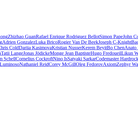
iong
Zhizhao Guan
Rafael Enrique Rodriguez Bellot
Simon Pape
John Co
ng
Adrien Gonzalez
Luka Brico
Rogier Van De Beek
Joseph C-Knight
Ba
hris Cold
Dariia Kasimova
Kristian Nusser
Kerem Beyit
Bo Chen
Anato 
a
Tatii Lange
Jonas Jödicke
Monge Jean Baptiste
Hugo Fredoueil
Likun 
m Schell
Cornelius Cockroft
Nino Is
Satyaki Sarkar
Codemaster Hardroc
 Luminoso
Nathaniel Reid
Corey McGill
Oleg Fedorov
Axiom
Zephyr Wa