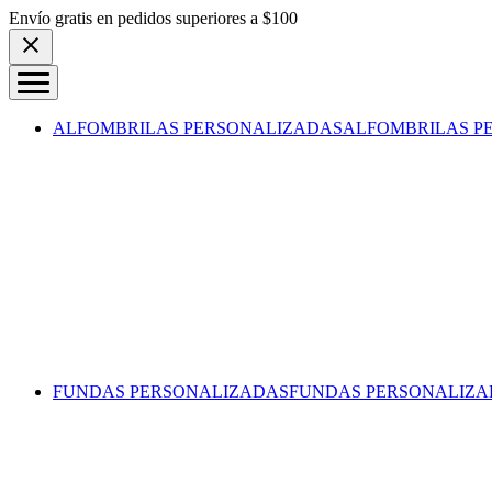
Skip to content
Envío gratis en pedidos superiores a $100
ALFOMBRILAS PERSONALIZADAS
ALFOMBRILAS P
FUNDAS PERSONALIZADAS
FUNDAS PERSONALIZA