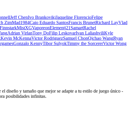
nnell
Jeff Chen
Ivo Brankovikj
Jaqueline Florencio
Felipe
ch Zim
Mad1984
Caio Eduardo Santos
Francis Brunet
Richard Lay
Vlad
Finnstark
MistXG
Vaporeon
Elementj21
Samart
Rachel
Wang
Adrian Virlan
Tony Do
Filip Leskovar
Ivan Laliashvili
Kyle
k
Kevin McKenna
Victor Rodriguez
Samuel Chon
Qichao Wang
Ryan
rgames
Gonzalo Kenny
Tibor Sulyok
Timmy the Sorcerer
Victor Wong
el diseño y tamaño que mejor se adapte a tu estilo de juego único -
a posibilidades infinitas.