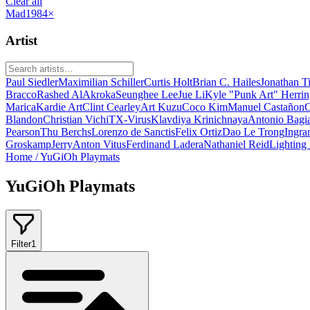
Clear all
Mad1984
×
Artist
Paul Siedler
Maximilian Schiller
Curtis Holt
Brian C. Hailes
Jonathan T
Bracco
Rashed AlAkroka
Seunghee Lee
Jue Li
Kyle "Punk Art" Herri
Marica
Kardie Art
Clint Cearley
Art Kuzu
Coco Kim
Manuel Castañon
C
Blandon
Christian Vichi
TX-Virus
Klavdiya Krinichnaya
Antonio Bagi
Pearson
Thu Berchs
Lorenzo de Sanctis
Felix Ortiz
Dao Le Trong
Ingra
Groskamp
Jerry
Anton Vitus
Ferdinand Ladera
Nathaniel Reid
Lighting
Home
/
YuGiOh Playmats
YuGiOh Playmats
Filter
1