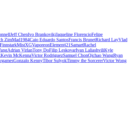
nnell
Jeff Chen
Ivo Brankovikj
Jaqueline Florencio
Felipe
ch Zim
Mad1984
Caio Eduardo Santos
Francis Brunet
Richard Lay
Vlad
Finnstark
MistXG
Vaporeon
Elementj21
Samart
Rachel
Wang
Adrian Virlan
Tony Do
Filip Leskovar
Ivan Laliashvili
Kyle
k
Kevin McKenna
Victor Rodriguez
Samuel Chon
Qichao Wang
Ryan
rgames
Gonzalo Kenny
Tibor Sulyok
Timmy the Sorcerer
Victor Wong