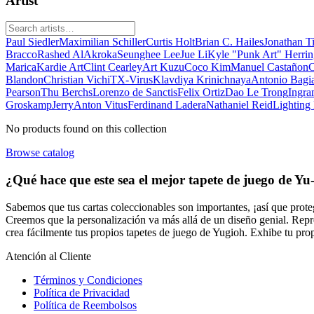
Artist
Paul Siedler
Maximilian Schiller
Curtis Holt
Brian C. Hailes
Jonathan T
Bracco
Rashed AlAkroka
Seunghee Lee
Jue Li
Kyle "Punk Art" Herri
Marica
Kardie Art
Clint Cearley
Art Kuzu
Coco Kim
Manuel Castañon
C
Blandon
Christian Vichi
TX-Virus
Klavdiya Krinichnaya
Antonio Bagi
Pearson
Thu Berchs
Lorenzo de Sanctis
Felix Ortiz
Dao Le Trong
Ingra
Groskamp
Jerry
Anton Vitus
Ferdinand Ladera
Nathaniel Reid
Lighting
No products found on this collection
Browse catalog
¿Qué hace que este sea el mejor tapete de juego de
Yu
Sabemos que tus cartas coleccionables son importantes, ¡así que prote
Creemos que la personalización va más allá de un diseño genial. Repre
crea fácilmente tus propios tapetes de juego de
Yugioh
. Exhibe tu pro
Atención al Cliente
Términos y Condiciones
Política de Privacidad
Política de Reembolsos