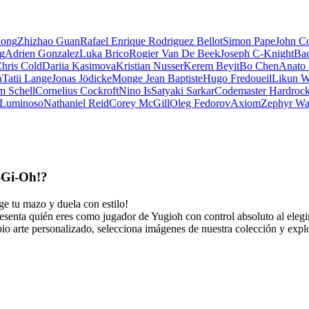
iong
Zhizhao Guan
Rafael Enrique Rodriguez Bellot
Simon Pape
John Co
ng
Adrien Gonzalez
Luka Brico
Rogier Van De Beek
Joseph C-Knight
Ba
hris Cold
Dariia Kasimova
Kristian Nusser
Kerem Beyit
Bo Chen
Anato 
a
Tatii Lange
Jonas Jödicke
Monge Jean Baptiste
Hugo Fredoueil
Likun 
m Schell
Cornelius Cockroft
Nino Is
Satyaki Sarkar
Codemaster Hardroc
 Luminoso
Nathaniel Reid
Corey McGill
Oleg Fedorov
Axiom
Zephyr Wa
-Gi-Oh!
?
ge tu mazo y duela con estilo!
senta quién eres como jugador de Yugioh con control absoluto al elegir 
pio arte personalizado, selecciona imágenes de nuestra colección y explor