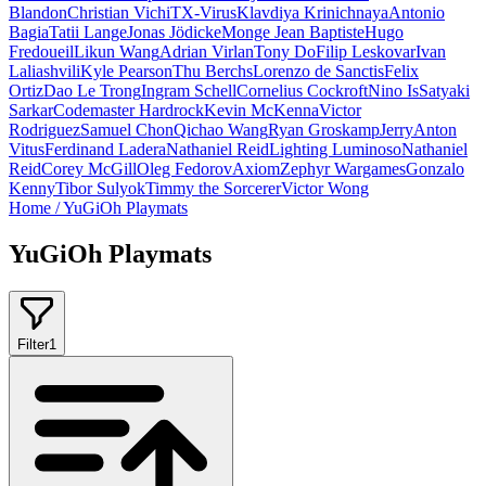
Blandon
Christian Vichi
TX-Virus
Klavdiya Krinichnaya
Antonio
Bagia
Tatii Lange
Jonas Jödicke
Monge Jean Baptiste
Hugo
Fredoueil
Likun Wang
Adrian Virlan
Tony Do
Filip Leskovar
Ivan
Laliashvili
Kyle Pearson
Thu Berchs
Lorenzo de Sanctis
Felix
Ortiz
Dao Le Trong
Ingram Schell
Cornelius Cockroft
Nino Is
Satyaki
Sarkar
Codemaster Hardrock
Kevin McKenna
Victor
Rodriguez
Samuel Chon
Qichao Wang
Ryan Groskamp
Jerry
Anton
Vitus
Ferdinand Ladera
Nathaniel Reid
Lighting Luminoso
Nathaniel
Reid
Corey McGill
Oleg Fedorov
Axiom
Zephyr Wargames
Gonzalo
Kenny
Tibor Sulyok
Timmy the Sorcerer
Victor Wong
Home
/
YuGiOh Playmats
YuGiOh Playmats
Filter
1