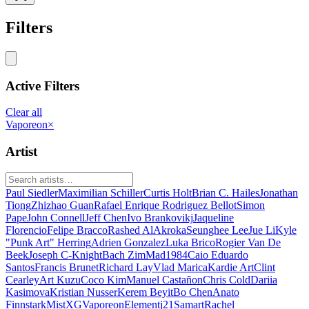
Filters
Active Filters
Clear all
Vaporeon
×
Artist
Paul Siedler
Maximilian Schiller
Curtis Holt
Brian C. Hailes
Jonathan
Tiong
Zhizhao Guan
Rafael Enrique Rodriguez Bellot
Simon
Pape
John Connell
Jeff Chen
Ivo Brankovikj
Jaqueline
Florencio
Felipe Bracco
Rashed AlAkroka
Seunghee Lee
Jue Li
Kyle
"Punk Art" Herring
Adrien Gonzalez
Luka Brico
Rogier Van De
Beek
Joseph C-Knight
Bach Zim
Mad1984
Caio Eduardo
Santos
Francis Brunet
Richard Lay
Vlad Marica
Kardie Art
Clint
Cearley
Art Kuzu
Coco Kim
Manuel Castañon
Chris Cold
Dariia
Kasimova
Kristian Nusser
Kerem Beyit
Bo Chen
Anato
Finnstark
MistXG
Vaporeon
Elementj21
Samart
Rachel