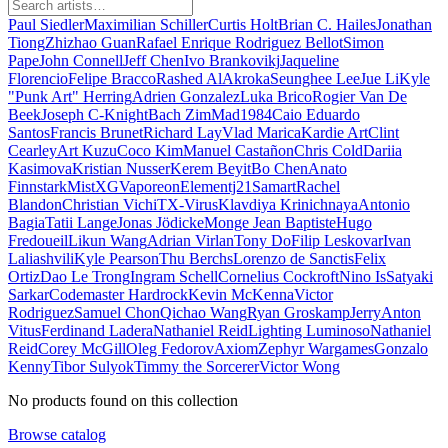
Paul Siedler
Maximilian Schiller
Curtis Holt
Brian C. Hailes
Jonathan
Tiong
Zhizhao Guan
Rafael Enrique Rodriguez Bellot
Simon
Pape
John Connell
Jeff Chen
Ivo Brankovikj
Jaqueline
Florencio
Felipe Bracco
Rashed AlAkroka
Seunghee Lee
Jue Li
Kyle
"Punk Art" Herring
Adrien Gonzalez
Luka Brico
Rogier Van De
Beek
Joseph C-Knight
Bach Zim
Mad1984
Caio Eduardo
Santos
Francis Brunet
Richard Lay
Vlad Marica
Kardie Art
Clint
Cearley
Art Kuzu
Coco Kim
Manuel Castañon
Chris Cold
Dariia
Kasimova
Kristian Nusser
Kerem Beyit
Bo Chen
Anato
Finnstark
MistXG
Vaporeon
Elementj21
Samart
Rachel
Blandon
Christian Vichi
TX-Virus
Klavdiya Krinichnaya
Antonio
Bagia
Tatii Lange
Jonas Jödicke
Monge Jean Baptiste
Hugo
Fredoueil
Likun Wang
Adrian Virlan
Tony Do
Filip Leskovar
Ivan
Laliashvili
Kyle Pearson
Thu Berchs
Lorenzo de Sanctis
Felix
Ortiz
Dao Le Trong
Ingram Schell
Cornelius Cockroft
Nino Is
Satyaki
Sarkar
Codemaster Hardrock
Kevin McKenna
Victor
Rodriguez
Samuel Chon
Qichao Wang
Ryan Groskamp
Jerry
Anton
Vitus
Ferdinand Ladera
Nathaniel Reid
Lighting Luminoso
Nathaniel
Reid
Corey McGill
Oleg Fedorov
Axiom
Zephyr Wargames
Gonzalo
Kenny
Tibor Sulyok
Timmy the Sorcerer
Victor Wong
No products found on this collection
Browse catalog