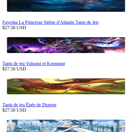
Fayesha La Princesse Sirène d'Atlantis Tapis de Jeu
$
27.50
USD
Tapis de jeu Volsung et Kronungr
$
27.50
USD
Tapis de jeu Épée de Dragon
$
27.50
USD