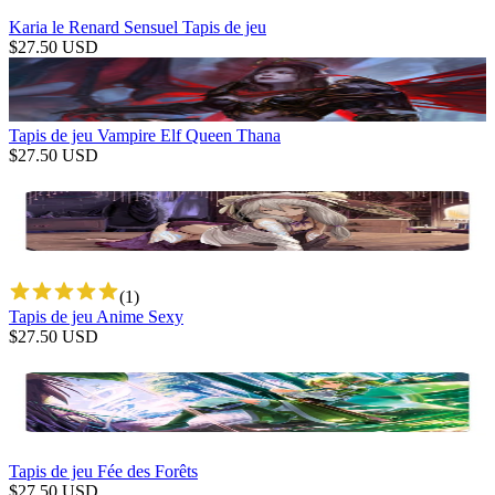
Karia le Renard Sensuel Tapis de jeu
$
27.50
USD
Tapis de jeu Vampire Elf Queen Thana
$
27.50
USD
(
1
)
Tapis de jeu Anime Sexy
$
27.50
USD
Tapis de jeu Fée des Forêts
$
27.50
USD