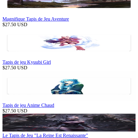
Magnifique Tapis de Jeu Aventure
$
27.50
USD
Tapis de jeu Kyuubi Girl
$
27.50
USD
Tapis de jeu Anime Chaud
$
27.50
USD
Le Tapis de Jeu "La Reine Est Renaissante"