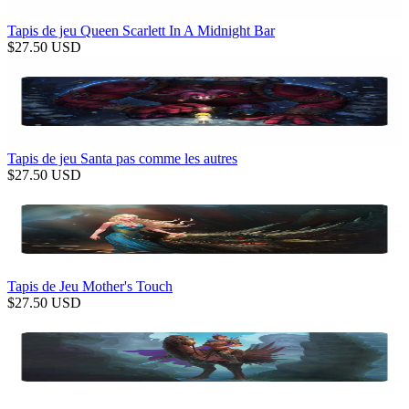
Tapis de jeu Queen Scarlett In A Midnight Bar
$
27.50
USD
Tapis de jeu Santa pas comme les autres
$
27.50
USD
Tapis de Jeu Mother's Touch
$
27.50
USD