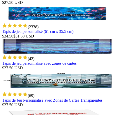
$
27.50
USD
(
2338
)
Tapis de jeu personnalisé (61 cm x 35,5 cm)
$
34.50
$
31.50
USD
(
42
)
Tapis de jeu personnalisé avec zones de cartes
$
27.50
USD
(
69
)
Tapis de Jeu Personnalisé avec Zones de Cartes Transparentes
$
27.50
USD