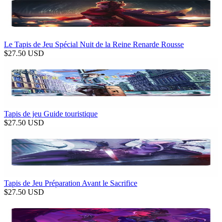
Le Tapis de Jeu Spécial Nuit de la Reine Renarde Rousse
$
27.50
USD
Tapis de jeu Guide touristique
$
27.50
USD
Tapis de Jeu Préparation Avant le Sacrifice
$
27.50
USD