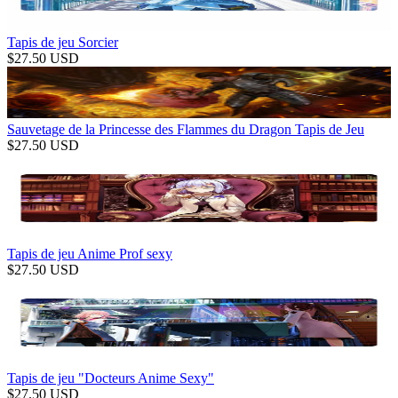
Tapis de jeu Sorcier
$
27.50
USD
Sauvetage de la Princesse des Flammes du Dragon Tapis de Jeu
$
27.50
USD
Tapis de jeu Anime Prof sexy
$
27.50
USD
Tapis de jeu "Docteurs Anime Sexy"
$
27.50
USD