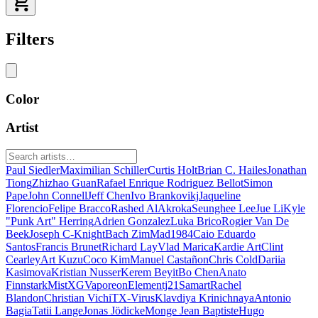
Filters
Color
Artist
Paul Siedler
Maximilian Schiller
Curtis Holt
Brian C. Hailes
Jonathan
Tiong
Zhizhao Guan
Rafael Enrique Rodriguez Bellot
Simon
Pape
John Connell
Jeff Chen
Ivo Brankovikj
Jaqueline
Florencio
Felipe Bracco
Rashed AlAkroka
Seunghee Lee
Jue Li
Kyle
"Punk Art" Herring
Adrien Gonzalez
Luka Brico
Rogier Van De
Beek
Joseph C-Knight
Bach Zim
Mad1984
Caio Eduardo
Santos
Francis Brunet
Richard Lay
Vlad Marica
Kardie Art
Clint
Cearley
Art Kuzu
Coco Kim
Manuel Castañon
Chris Cold
Dariia
Kasimova
Kristian Nusser
Kerem Beyit
Bo Chen
Anato
Finnstark
MistXG
Vaporeon
Elementj21
Samart
Rachel
Blandon
Christian Vichi
TX-Virus
Klavdiya Krinichnaya
Antonio
Bagia
Tatii Lange
Jonas Jödicke
Monge Jean Baptiste
Hugo