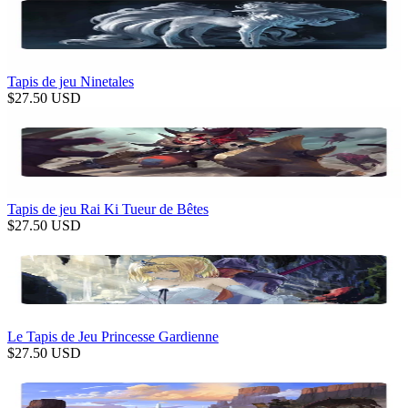
Tapis de jeu Ninetales
$
27.50
USD
Tapis de jeu Rai Ki Tueur de Bêtes
$
27.50
USD
Le Tapis de Jeu Princesse Gardienne
$
27.50
USD