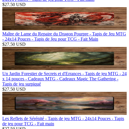
$
27.50
USD
Maître de Lame du Repaire du Dragon Pourpre - Tapis de Jeu MTG
- 24x14 Pouces - Tapis de Jeu pour TCG - Fait Main
$
27.50
USD
Un Jardin Forestier de Secrets et d'Errances - Tapis de jeu MTG - 24
x 14 pouces - Cadeaux MTG - Cadeaux Magic The Gathering -
Tapis de jeu surpiqué
$
27.50
USD
Les Reflets de Sérénité - Tapis de jeu MTG - 24x14 Pouces - Tapis
de jeu pour TCG - Fait main
$
27.50
USD