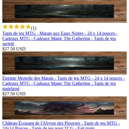
(
1
)
Tapis de jeu MTG - Marais aux Eaux Noires - 24 x 14 pouces -
Cadeaux MTG - Cadeaux Magic The Gathering - Tapis de jeu
surjeté
$
27.50
USD
Étreinte Mortelle des Marais - Tapis de jeu MTG - 24 x 14 pouces -
Cadeaux MTG - Cadeaux Magic The Gathering - Tapis de jeu
matelassé
$
27.50
USD
Château Écrasant de l'Abysse des Pieuvres - Tapis de jeu MTG -
24x14 Pouces - Tapis de jeu pour TCG - Fait main