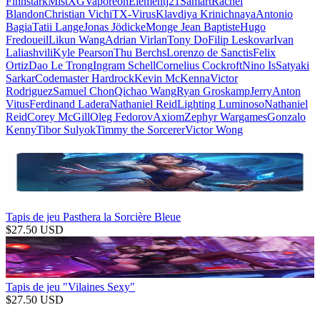
Finnstark
MistXG
Vaporeon
Elementj21
Samart
Rachel
Blandon
Christian Vichi
TX-Virus
Klavdiya Krinichnaya
Antonio
Bagia
Tatii Lange
Jonas Jödicke
Monge Jean Baptiste
Hugo
Fredoueil
Likun Wang
Adrian Virlan
Tony Do
Filip Leskovar
Ivan
Laliashvili
Kyle Pearson
Thu Berchs
Lorenzo de Sanctis
Felix
Ortiz
Dao Le Trong
Ingram Schell
Cornelius Cockroft
Nino Is
Satyaki
Sarkar
Codemaster Hardrock
Kevin McKenna
Victor
Rodriguez
Samuel Chon
Qichao Wang
Ryan Groskamp
Jerry
Anton
Vitus
Ferdinand Ladera
Nathaniel Reid
Lighting Luminoso
Nathaniel
Reid
Corey McGill
Oleg Fedorov
Axiom
Zephyr Wargames
Gonzalo
Kenny
Tibor Sulyok
Timmy the Sorcerer
Victor Wong
Tapis de jeu Pasthera la Sorcière Bleue
$
27.50
USD
Tapis de jeu "Vilaines Sexy"
$
27.50
USD