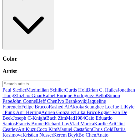
Color
Artist
Paul Siedler
Maximilian Schiller
Curtis Holt
Brian C. Hailes
Jonathan
Tiong
Zhizhao Guan
Rafael Enrique Rodriguez Bellot
Simon
Pape
John Connell
Jeff Chen
Ivo Brankovikj
Jaqueline
Florencio
Felipe Bracco
Rashed AlAkroka
Seunghee Lee
Jue Li
Kyle
"Punk Art" Herring
Adrien Gonzalez
Luka Brico
Rogier Van De
Beek
Joseph C-Knight
Bach Zim
Mad1984
Caio Eduardo
Santos
Francis Brunet
Richard Lay
Vlad Marica
Kardie Art
Clint
Cearley
Art Kuzu
Coco Kim
Manuel Castañon
Chris Cold
Dariia
Kasimova
Kristian Nusser
Kerem Beyit
Bo Chen
Anato