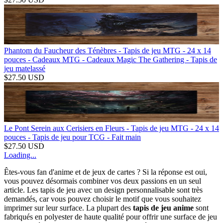
Phantom du Faucheur des Ténèbres - Tapis de jeu MTG - 24 x 14
pouces - Cadeaux MTG - Cadeaux Magic The Gathering - Tapis de
jeu matelassé
$
27.50
USD
Le Pont Serein aux Cerisiers en Fleurs - Tapis de jeu MTG - 24 x 14
pouces - Tapis de jeu pour TCG - Fait main
$
27.50
USD
Loading...
Êtes-vous fan d'anime et de jeux de cartes ? Si la réponse est oui,
vous pouvez désormais combiner vos deux passions en un seul
article. Les tapis de jeu avec un design personnalisable sont très
demandés, car vous pouvez choisir le motif que vous souhaitez
imprimer sur leur surface. La plupart des
tapis de jeu anime
sont
fabriqués en polyester de haute qualité pour offrir une surface de jeu