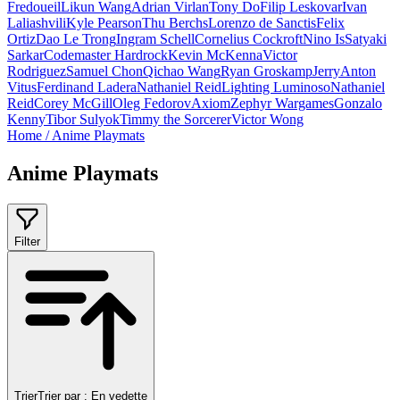
Fredoueil
Likun Wang
Adrian Virlan
Tony Do
Filip Leskovar
Ivan
Laliashvili
Kyle Pearson
Thu Berchs
Lorenzo de Sanctis
Felix
Ortiz
Dao Le Trong
Ingram Schell
Cornelius Cockroft
Nino Is
Satyaki
Sarkar
Codemaster Hardrock
Kevin McKenna
Victor
Rodriguez
Samuel Chon
Qichao Wang
Ryan Groskamp
Jerry
Anton
Vitus
Ferdinand Ladera
Nathaniel Reid
Lighting Luminoso
Nathaniel
Reid
Corey McGill
Oleg Fedorov
Axiom
Zephyr Wargames
Gonzalo
Kenny
Tibor Sulyok
Timmy the Sorcerer
Victor Wong
Home
/
Anime Playmats
Anime Playmats
Filter
Trier
Trier par :
En vedette