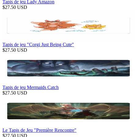
Tapis de jeu Lady Amazon
$
27.50
USD
Tapis de jeu "Corgi Just Being Cute"
$
27.50
USD
Tapis de jeu Mermaids Catch
$
27.50
USD
Le Tapis de Jeu "Première Rencontre"
$
27.50
USD