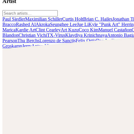
Artist
Paul Siedler
Maximilian Schiller
Curtis Holt
Brian C. Hailes
Jonathan T
Bracco
Rashed AlAkroka
Seunghee Lee
Jue Li
Kyle "Punk Art" Herri
Marica
Kardie Art
Clint Cearley
Art Kuzu
Coco Kim
Manuel Castañon
C
Blandon
Christian Vichi
TX-Virus
Klavdiya Krinichnaya
Antonio Bagi
Pearson
Thu Berchs
Lorenzo de Sanctis
Felix Ortiz
Dao Le Trong
Ingra
Groskamp
Jerry
Anton Vitus
Ferdinand Ladera
Nathaniel Reid
Lighting
Art Kuzu
Découvrez le travail d'Art Kuzu et contactez-le !
Retrouvez Kuzu sur :
https://www.artstation.com/artkuzu
Twitter :
https://twitter.com/artkuzu
Instagram :
https://www.instagram.com/art_kuzu/
Facebook :
https://www.facebook.com/artofkuzu
Deviant Art :