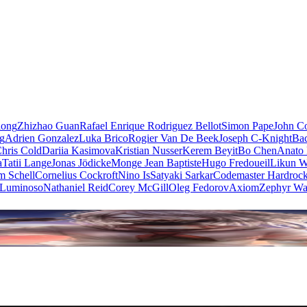
iong
Zhizhao Guan
Rafael Enrique Rodriguez Bellot
Simon Pape
John Co
ng
Adrien Gonzalez
Luka Brico
Rogier Van De Beek
Joseph C-Knight
Ba
hris Cold
Dariia Kasimova
Kristian Nusser
Kerem Beyit
Bo Chen
Anato 
a
Tatii Lange
Jonas Jödicke
Monge Jean Baptiste
Hugo Fredoueil
Likun 
m Schell
Cornelius Cockroft
Nino Is
Satyaki Sarkar
Codemaster Hardroc
 Luminoso
Nathaniel Reid
Corey McGill
Oleg Fedorov
Axiom
Zephyr Wa