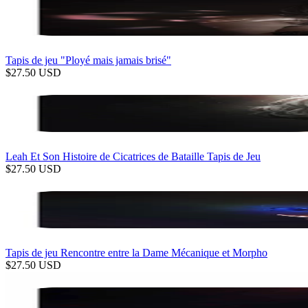
Tapis de jeu "Ployé mais jamais brisé"
$
27.50
USD
Leah Et Son Histoire de Cicatrices de Bataille Tapis de Jeu
$
27.50
USD
Tapis de jeu Rencontre entre la Dame Mécanique et Morpho
$
27.50
USD