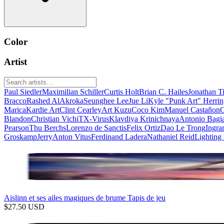
Color
Artist
Paul Siedler
Maximilian Schiller
Curtis Holt
Brian C. Hailes
Jonathan T
Bracco
Rashed AlAkroka
Seunghee Lee
Jue Li
Kyle "Punk Art" Herri
Marica
Kardie Art
Clint Cearley
Art Kuzu
Coco Kim
Manuel Castañon
C
Blandon
Christian Vichi
TX-Virus
Klavdiya Krinichnaya
Antonio Bagi
Pearson
Thu Berchs
Lorenzo de Sanctis
Felix Ortiz
Dao Le Trong
Ingra
Groskamp
Jerry
Anton Vitus
Ferdinand Ladera
Nathaniel Reid
Lighting
Aislinn et ses ailes magiques de brume Tapis de jeu
$
27.50
USD