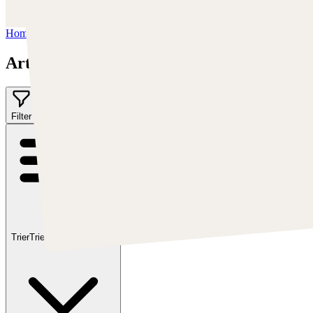
https://www.deviantart.com/artkuzu
Home
/
Art Kuzu
Art Kuzu
Filter
Trier
Trier par :
En vedette