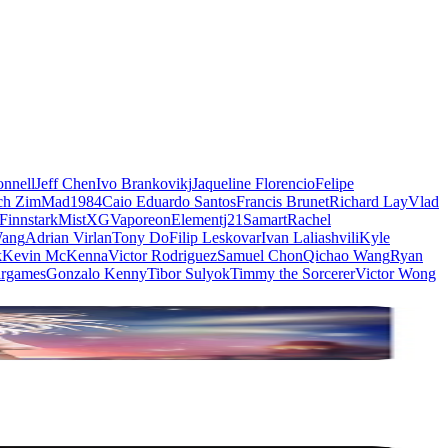
nnell
Jeff Chen
Ivo Brankovikj
Jaqueline Florencio
Felipe
ch Zim
Mad1984
Caio Eduardo Santos
Francis Brunet
Richard Lay
Vlad
Finnstark
MistXG
Vaporeon
Elementj21
Samart
Rachel
Wang
Adrian Virlan
Tony Do
Filip Leskovar
Ivan Laliashvili
Kyle
k
Kevin McKenna
Victor Rodriguez
Samuel Chon
Qichao Wang
Ryan
rgames
Gonzalo Kenny
Tibor Sulyok
Timmy the Sorcerer
Victor Wong