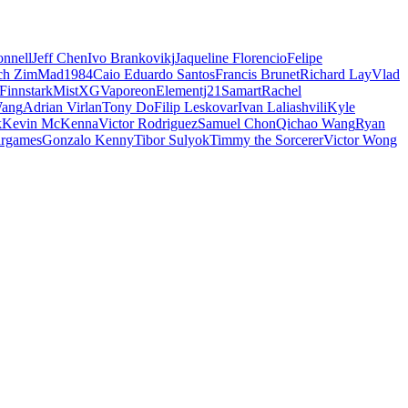
nnell
Jeff Chen
Ivo Brankovikj
Jaqueline Florencio
Felipe
ch Zim
Mad1984
Caio Eduardo Santos
Francis Brunet
Richard Lay
Vlad
Finnstark
MistXG
Vaporeon
Elementj21
Samart
Rachel
Wang
Adrian Virlan
Tony Do
Filip Leskovar
Ivan Laliashvili
Kyle
k
Kevin McKenna
Victor Rodriguez
Samuel Chon
Qichao Wang
Ryan
rgames
Gonzalo Kenny
Tibor Sulyok
Timmy the Sorcerer
Victor Wong