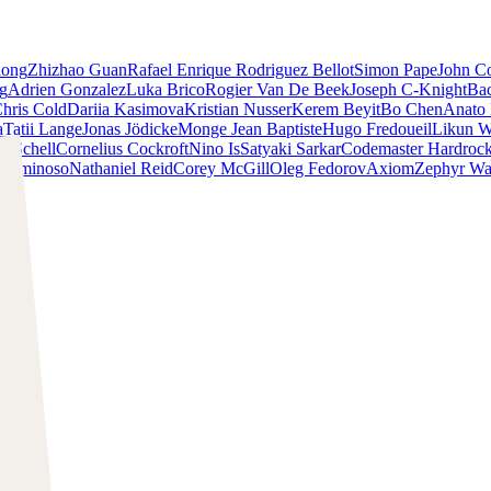
iong
Zhizhao Guan
Rafael Enrique Rodriguez Bellot
Simon Pape
John Co
ng
Adrien Gonzalez
Luka Brico
Rogier Van De Beek
Joseph C-Knight
Ba
hris Cold
Dariia Kasimova
Kristian Nusser
Kerem Beyit
Bo Chen
Anato 
a
Tatii Lange
Jonas Jödicke
Monge Jean Baptiste
Hugo Fredoueil
Likun 
m Schell
Cornelius Cockroft
Nino Is
Satyaki Sarkar
Codemaster Hardroc
 Luminoso
Nathaniel Reid
Corey McGill
Oleg Fedorov
Axiom
Zephyr Wa