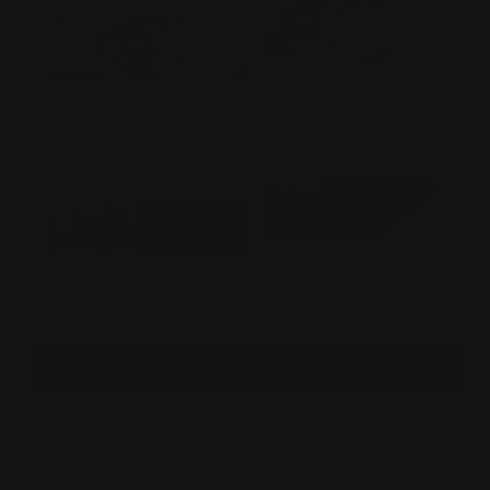
(
1
)
Étuis de Cartes Pirate Sexy
$
32.95
USD
Les Protège-Cartes Le Gladiateur Puissant
$
32.95
USD
Tapis de souris Hyènes des Esprits Sombres
$
24.99
USD