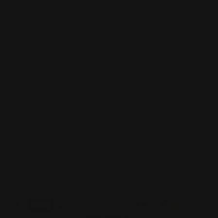
Tapis de souris Wasteland Cheetahs
$
24.99
USD
Service Client
Conditions Générales
Politique de confidentialité
Politique de Remboursement
Contact
Livraison
FAQ
Navigation
Accueil
Tapis de jeu
Pochettes
Tapis de souris
Blogs
À Propos de Nous
Rechercher
Suivi de Commande
Paiements Acceptés