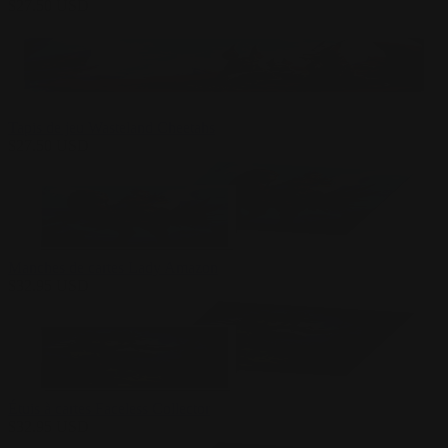
$
27.50
USD
Tapis de jeu Wasteland Cheetahs
$
27.50
USD
Manches de cartes Lady Amazon
$
32.95
USD
Étuis à cartes Faceless Collector
$
32.95
USD