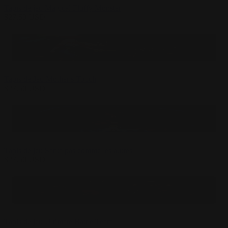
Tapis de jeu Magical Fluffy Monster
$
27.50
USD
Tapis de Jeu Mother's Touch
$
27.50
USD
Tapis de jeu Santa pas comme les autres
$
27.50
USD
Tapis de jeu Ultimate Battle Team