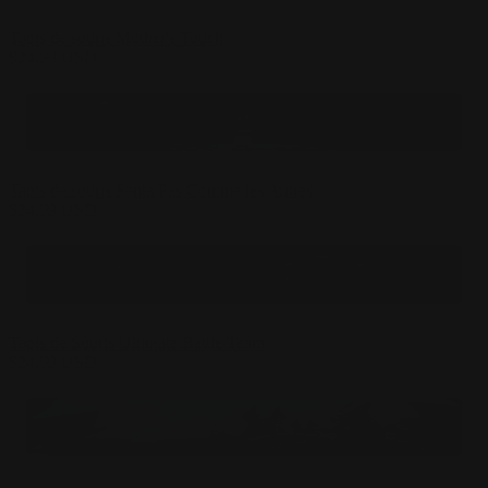
Tapis de souris Mother's Touch
$
24.99
USD
Tapis de souris Santa Pas Comme les Autres
$
24.99
USD
Tapis de Souris Ultimate Battle Team
$
24.99
USD