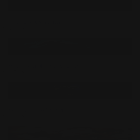
Tapis de jeu Dark Spirit Hyenas
$
27.50
USD
Playmat Dark Knights Bloody Journey
$
27.50
USD
Tapis de jeu Faceless Collector
$
27.50
USD