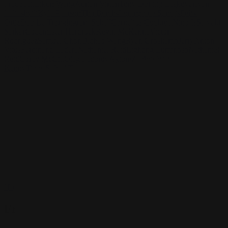
Fredoueil
Likun Wang
Adrian Virlan
Tony Do
Filip Leskovar
Ivan
Laliashvili
Kyle Pearson
Thu Berchs
Lorenzo de Sanctis
Felix
Ortiz
Dao Le Trong
Ingram Schell
Cornelius Cockroft
Nino Is
Satyaki
Sarkar
Codemaster Hardrock
Kevin McKenna
Victor
Rodriguez
Samuel Chon
Qichao Wang
Ryan Groskamp
Jerry
Anton
Vitus
Ferdinand Ladera
Nathaniel Reid
Lighting Luminoso
Nathaniel
Reid
Corey McGill
Oleg Fedorov
Axiom
Zephyr Wargames
Gonzalo
Kenny
Tibor Sulyok
Timmy the Sorcerer
Victor Wong
Francis Brunet
Découvrez le travail de Brunet et contactez-le !
Retrouvez Francis Brunet sur :
https://francisbrunet.com/
LinkedIn :
https://www.linkedin.com/in/francisbrunetart/
Home
/
Francis Brunet
Francis Brunet