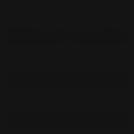
Tapisserie de jeu Fléau de la Destruction
$
27.50
USD
Tapis de jeu Lady Amazon
$
27.50
USD
Tapis de jeu Lost In Space
$
27.50
USD