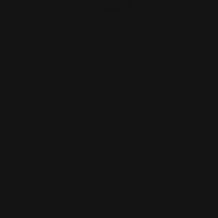
Devise
Newsletter
Abonnez-vous pour être les premiers informés de nos offres
exclusives et dernières nouveautés
Go
support@yourplaymat.com
©
2026
,Your Playmat