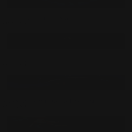
Souris Lady Amazon Tapis de Souris
$
24.99
USD
Tapis de souris Lost In Space
$
24.99
USD
Souris Magique Monstre Duveteux Tapis de Souris
$
24.99
USD