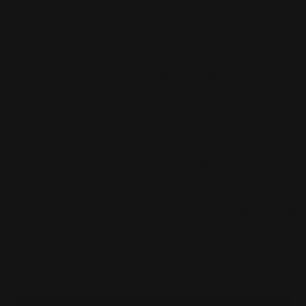
Paul Siedler
Maximilian Schiller
Curtis Holt
Brian C. Hailes
Jonathan
Tiong
Zhizhao Guan
Rafael Enrique Rodriguez Bellot
Simon
Pape
John Connell
Jeff Chen
Ivo Brankovikj
Jaqueline
Florencio
Felipe Bracco
Rashed AlAkroka
Seunghee Lee
Jue Li
Kyle
"Punk Art" Herring
Adrien Gonzalez
Luka Brico
Rogier Van De
Beek
Joseph C-Knight
Bach Zim
Mad1984
Caio Eduardo
Santos
Francis Brunet
Richard Lay
Vlad Marica
Kardie Art
Clint
Cearley
Art Kuzu
Coco Kim
Manuel Castañon
Chris Cold
Dariia
Kasimova
Kristian Nusser
Kerem Beyit
Bo Chen
Anato
Finnstark
MistXG
Vaporeon
Elementj21
Samart
Rachel
Blandon
Christian Vichi
TX-Virus
Klavdiya Krinichnaya
Antonio
Bagia
Tatii Lange
Jonas Jödicke
Monge Jean Baptiste
Hugo
Fredoueil
Likun Wang
Adrian Virlan
Tony Do
Filip Leskovar
Ivan
Laliashvili
Kyle Pearson
Thu Berchs
Lorenzo de Sanctis
Felix
Ortiz
Dao Le Trong
Ingram Schell
Cornelius Cockroft
Nino Is
Satyaki
Sarkar
Codemaster Hardrock
Kevin McKenna
Victor
Rodriguez
Samuel Chon
Qichao Wang
Ryan Groskamp
Jerry
Anton
Vitus
Ferdinand Ladera
Nathaniel Reid
Lighting Luminoso
Nathaniel
Reid
Corey McGill
Oleg Fedorov
Axiom
Zephyr Wargames
Gonzalo
Kenny
Tibor Sulyok
Timmy the Sorcerer
Victor Wong