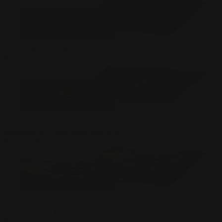
Étuis à cartes Lost In Space
$
32.95
USD
(
1
)
Manchons de Cartes Demi-Dieu Elfe
$
32.95
USD
(
1
)
Protège-cartes Dryade de la Forêt
$
32.95
USD