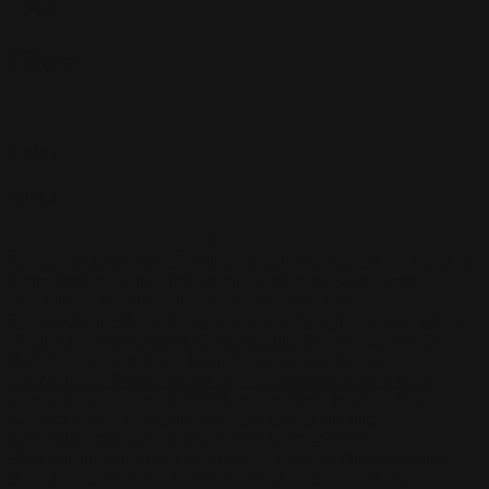
Filters
Color
Artist
Paul Siedler
Maximilian Schiller
Curtis Holt
Brian C. Hailes
Jonathan
Tiong
Zhizhao Guan
Rafael Enrique Rodriguez Bellot
Simon
Pape
John Connell
Jeff Chen
Ivo Brankovikj
Jaqueline
Florencio
Felipe Bracco
Rashed AlAkroka
Seunghee Lee
Jue Li
Kyle
"Punk Art" Herring
Adrien Gonzalez
Luka Brico
Rogier Van De
Beek
Joseph C-Knight
Bach Zim
Mad1984
Caio Eduardo
Santos
Francis Brunet
Richard Lay
Vlad Marica
Kardie Art
Clint
Cearley
Art Kuzu
Coco Kim
Manuel Castañon
Chris Cold
Dariia
Kasimova
Kristian Nusser
Kerem Beyit
Bo Chen
Anato
Finnstark
MistXG
Vaporeon
Elementj21
Samart
Rachel
Blandon
Christian Vichi
TX-Virus
Klavdiya Krinichnaya
Antonio
Bagia
Tatii Lange
Jonas Jödicke
Monge Jean Baptiste
Hugo