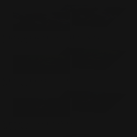
Manchons de Cartes Gnoll Sur Le Champ De Bataille
$
32.95
USD
Manchons de Cartes Roi Elfe Légendaire
$
32.95
USD
Manches de Cartes Reine des Morts
$
32.95
USD