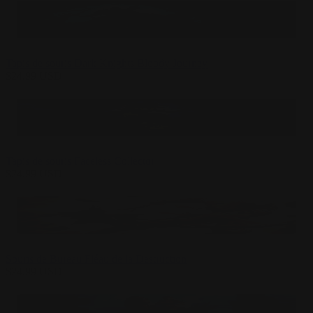
Tapis de souris Dark Knights Bloody Journey
$
24.99
USD
Tapis de souris Faceless Collector
$
24.99
USD
Souris de Bureau Fléau de la Destruction
$
24.99
USD