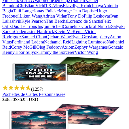
Finnstark
MistXG
Vaporeon
Elementj21
Samart
Rachel
Blandon
Christian Vichi
TX-Virus
Klavdiya Krinichnaya
Antonio
Bagia
Tatii Lange
Jonas Jödicke
Monge Jean Baptiste
Hugo
Fredoueil
Likun Wang
Adrian Virlan
Tony Do
Filip Leskovar
Ivan
Laliashvili
Kyle Pearson
Thu Berchs
Lorenzo de Sanctis
Felix
Ortiz
Dao Le Trong
Ingram Schell
Cornelius Cockroft
Nino Is
Satyaki
Sarkar
Codemaster Hardrock
Kevin McKenna
Victor
Rodriguez
Samuel Chon
Qichao Wang
Ryan Groskamp
Jerry
Anton
Vitus
Ferdinand Ladera
Nathaniel Reid
Lighting Luminoso
Nathaniel
Reid
Corey McGill
Oleg Fedorov
Axiom
Zephyr Wargames
Gonzalo
Kenny
Tibor Sulyok
Timmy the Sorcerer
Victor Wong
(
1257
)
Pochettes de Cartes Personnalisées
$
46.20
$
36.95
USD