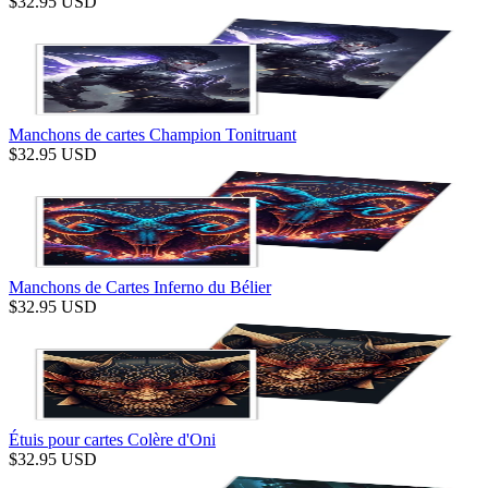
$
32.95
USD
Manchons de cartes Champion Tonitruant
$
32.95
USD
Manchons de Cartes Inferno du Bélier
$
32.95
USD
Étuis pour cartes Colère d'Oni
$
32.95
USD