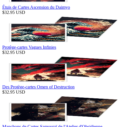
Étuis de Cartes Ascension du Daimyo
$
32.95
USD
Protège-cartes Vagues Infinies
$
32.95
USD
Des Protège-cartes Omen of Destruction
$
32.95
USD
Manchons de Cartes Samouraï de l'Atelier d'Obsidienne