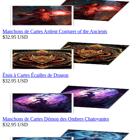
Manchons de Cartes Ardent Conjurer of the Ancients
$
32.95
USD
Étuis à Cartes Écailles de Dragon
$
32.95
USD
Manchons de Cartes Démon des Ombres Chatoyantes
$
32.95
USD