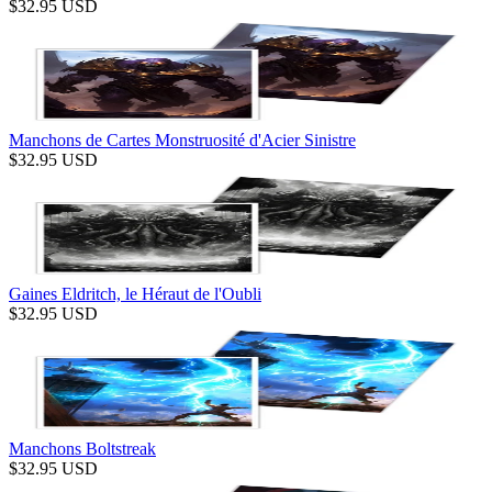
$
32.95
USD
Manchons de Cartes Monstruosité d'Acier Sinistre
$
32.95
USD
Gaines Eldritch, le Héraut de l'Oubli
$
32.95
USD
Manchons Boltstreak
$
32.95
USD