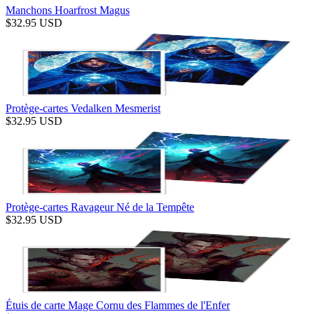
Manchons Hoarfrost Magus
$
32.95
USD
Protège-cartes Vedalken Mesmerist
$
32.95
USD
Protège-cartes Ravageur Né de la Tempête
$
32.95
USD
Étuis de carte Mage Cornu des Flammes de l'Enfer