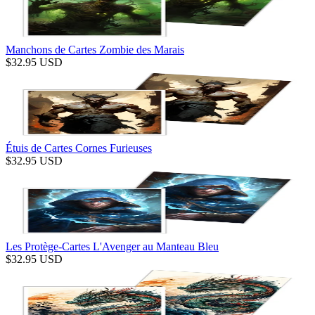
Manchons de Cartes Zombie des Marais
$
32.95
USD
Étuis de Cartes Cornes Furieuses
$
32.95
USD
Les Protège-Cartes L'Avenger au Manteau Bleu
$
32.95
USD