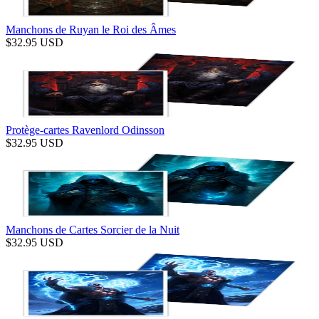
Manchons de Ruyan le Roi des Âmes
$
32.95
USD
Protège-cartes Ravenlord Odinsson
$
32.95
USD
Manchons de Cartes Sorcier de la Nuit
$
32.95
USD