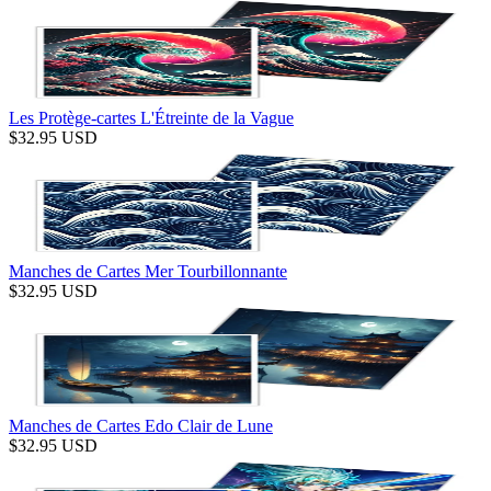
Les Protège-cartes L'Étreinte de la Vague
$
32.95
USD
Manches de Cartes Mer Tourbillonnante
$
32.95
USD
Manches de Cartes Edo Clair de Lune
$
32.95
USD