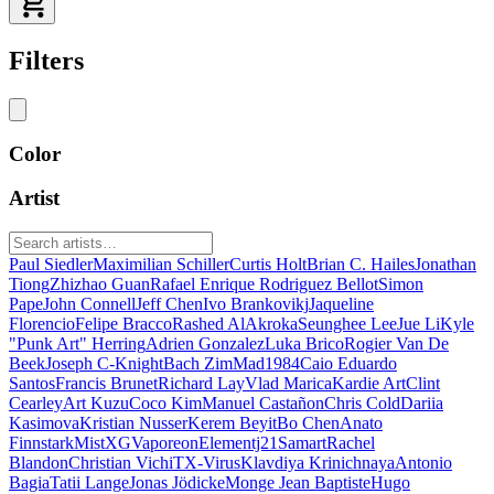
Filters
Color
Artist
Paul Siedler
Maximilian Schiller
Curtis Holt
Brian C. Hailes
Jonathan
Tiong
Zhizhao Guan
Rafael Enrique Rodriguez Bellot
Simon
Pape
John Connell
Jeff Chen
Ivo Brankovikj
Jaqueline
Florencio
Felipe Bracco
Rashed AlAkroka
Seunghee Lee
Jue Li
Kyle
"Punk Art" Herring
Adrien Gonzalez
Luka Brico
Rogier Van De
Beek
Joseph C-Knight
Bach Zim
Mad1984
Caio Eduardo
Santos
Francis Brunet
Richard Lay
Vlad Marica
Kardie Art
Clint
Cearley
Art Kuzu
Coco Kim
Manuel Castañon
Chris Cold
Dariia
Kasimova
Kristian Nusser
Kerem Beyit
Bo Chen
Anato
Finnstark
MistXG
Vaporeon
Elementj21
Samart
Rachel
Blandon
Christian Vichi
TX-Virus
Klavdiya Krinichnaya
Antonio
Bagia
Tatii Lange
Jonas Jödicke
Monge Jean Baptiste
Hugo