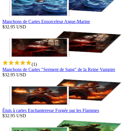
Manchons de Cartes Ensorceleur Aigue-Marine
$
32.95
USD
(
1
)
Manchons de Cartes "Serment de Sang" de la Reine Vampire
$
32.95
USD
Étuis à cartes Enchanteresse Forgée par les Flammes
$
32.95
USD