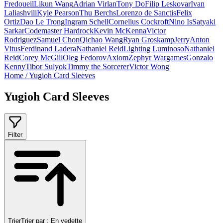
Fredoueil
Likun Wang
Adrian Virlan
Tony Do
Filip Leskovar
Ivan
Laliashvili
Kyle Pearson
Thu Berchs
Lorenzo de Sanctis
Felix
Ortiz
Dao Le Trong
Ingram Schell
Cornelius Cockroft
Nino Is
Satyaki
Sarkar
Codemaster Hardrock
Kevin McKenna
Victor
Rodriguez
Samuel Chon
Qichao Wang
Ryan Groskamp
Jerry
Anton
Vitus
Ferdinand Ladera
Nathaniel Reid
Lighting Luminoso
Nathaniel
Reid
Corey McGill
Oleg Fedorov
Axiom
Zephyr Wargames
Gonzalo
Kenny
Tibor Sulyok
Timmy the Sorcerer
Victor Wong
Home
/
Yugioh Card Sleeves
Yugioh Card Sleeves
Filter
Trier
Trier par :
En vedette