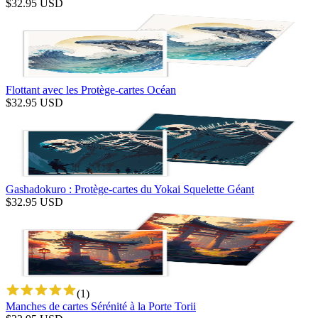
$
32.95
USD
Flottant avec les Protège-cartes Océan
$
32.95
USD
Gashadokuro : Protège-cartes du Yokai Squelette Géant
$
32.95
USD
(
1
)
Manches de cartes Sérénité à la Porte Torii