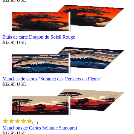
$
32.95
USD
Étuis de carte Dragon du Soleil Rouge
$
32.95
USD
Manches de cartes "Sommet des Cerisiers en Fleurs"
$
32.95
USD
(
1
)
Manchons de Cartes Solitude Samouraï
$
32.95
USD