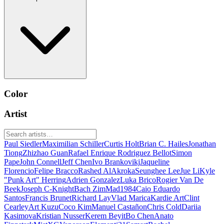
Color
Artist
Paul Siedler
Maximilian Schiller
Curtis Holt
Brian C. Hailes
Jonathan
Tiong
Zhizhao Guan
Rafael Enrique Rodriguez Bellot
Simon
Pape
John Connell
Jeff Chen
Ivo Brankovikj
Jaqueline
Florencio
Felipe Bracco
Rashed AlAkroka
Seunghee Lee
Jue Li
Kyle
"Punk Art" Herring
Adrien Gonzalez
Luka Brico
Rogier Van De
Beek
Joseph C-Knight
Bach Zim
Mad1984
Caio Eduardo
Santos
Francis Brunet
Richard Lay
Vlad Marica
Kardie Art
Clint
Cearley
Art Kuzu
Coco Kim
Manuel Castañon
Chris Cold
Dariia
Kasimova
Kristian Nusser
Kerem Beyit
Bo Chen
Anato