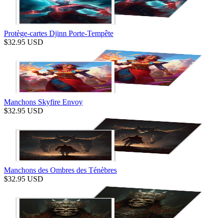
Protège-cartes Djinn Porte-Tempête
$
32.95
USD
Manchons Skyfire Envoy
$
32.95
USD
Manchons des Ombres des Ténèbres
$
32.95
USD