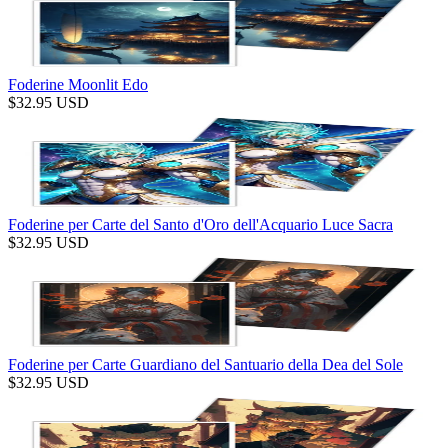
Foderine Moonlit Edo
$
32.95
USD
Foderine per Carte del Santo d'Oro dell'Acquario Luce Sacra
$
32.95
USD
Foderine per Carte Guardiano del Santuario della Dea del Sole
$
32.95
USD