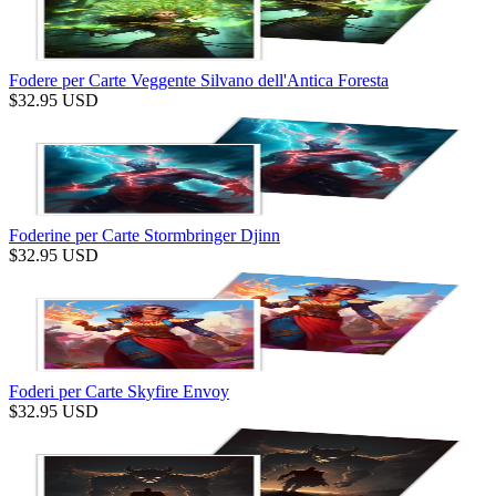
Fodere per Carte Veggente Silvano dell'Antica Foresta
$
32.95
USD
Foderine per Carte Stormbringer Djinn
$
32.95
USD
Foderi per Carte Skyfire Envoy
$
32.95
USD