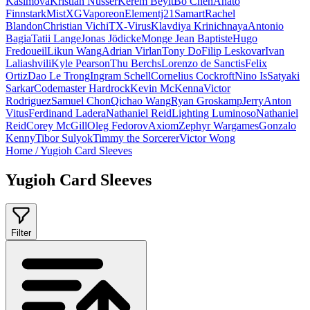
Kasimova
Kristian Nusser
Kerem Beyit
Bo Chen
Anato
Finnstark
MistXG
Vaporeon
Elementj21
Samart
Rachel
Blandon
Christian Vichi
TX-Virus
Klavdiya Krinichnaya
Antonio
Bagia
Tatii Lange
Jonas Jödicke
Monge Jean Baptiste
Hugo
Fredoueil
Likun Wang
Adrian Virlan
Tony Do
Filip Leskovar
Ivan
Laliashvili
Kyle Pearson
Thu Berchs
Lorenzo de Sanctis
Felix
Ortiz
Dao Le Trong
Ingram Schell
Cornelius Cockroft
Nino Is
Satyaki
Sarkar
Codemaster Hardrock
Kevin McKenna
Victor
Rodriguez
Samuel Chon
Qichao Wang
Ryan Groskamp
Jerry
Anton
Vitus
Ferdinand Ladera
Nathaniel Reid
Lighting Luminoso
Nathaniel
Reid
Corey McGill
Oleg Fedorov
Axiom
Zephyr Wargames
Gonzalo
Kenny
Tibor Sulyok
Timmy the Sorcerer
Victor Wong
Home
/
Yugioh Card Sleeves
Yugioh Card Sleeves
Filter