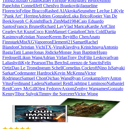
Tiong
Zhizhao Guan
Rafael Enrique Rodriguez Bellot
Simon
Pape
John Connell
Jeff Chen
Ivo Brankovikj
Jaqueline
Florencio
Felipe Bracco
Rashed AlAkroka
Seunghee Lee
Jue Li
Kyle
"Punk Art" Herring
Adrien Gonzalez
Luka Brico
Rogier Van De
Beek
Joseph C-Knight
Bach Zim
Mad1984
Caio Eduardo
Santos
Francis Brunet
Richard Lay
Vlad Marica
Kardie Art
Clint
Cearley
Art Kuzu
Coco Kim
Manuel Castañon
Chris Cold
Dariia
Kasimova
Kristian Nusser
Kerem Beyit
Bo Chen
Anato
Finnstark
MistXG
Vaporeon
Elementj21
Samart
Rachel
Blandon
Christian Vichi
TX-Virus
Klavdiya Krinichnaya
Antonio
Bagia
Tatii Lange
Jonas Jödicke
Monge Jean Baptiste
Hugo
Fredoueil
Likun Wang
Adrian Virlan
Tony Do
Filip Leskovar
Ivan
Laliashvili
Kyle Pearson
Thu Berchs
Lorenzo de Sanctis
Felix
Ortiz
Dao Le Trong
Ingram Schell
Cornelius Cockroft
Nino Is
Satyaki
Sarkar
Codemaster Hardrock
Kevin McKenna
Victor
Rodriguez
Samuel Chon
Qichao Wang
Ryan Groskamp
Jerry
Anton
Vitus
Ferdinand Ladera
Nathaniel Reid
Lighting Luminoso
Nathaniel
Reid
Corey McGill
Oleg Fedorov
Axiom
Zephyr Wargames
Gonzalo
Kenny
Tibor Sulyok
Timmy the Sorcerer
Victor Wong