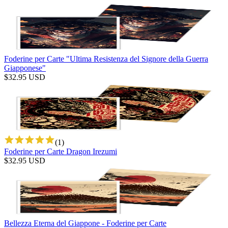
Foderine per Carte "Ultima Resistenza del Signore della Guerra
Giapponese"
$
32.95
USD
(
1
)
Foderine per Carte Dragon Irezumi
$
32.95
USD
Bellezza Eterna del Giappone - Foderine per Carte