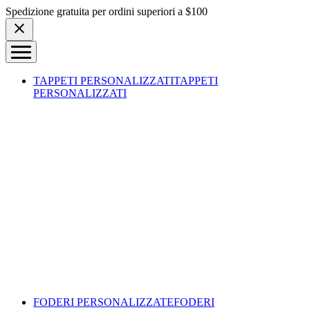
Skip to content
Spedizione gratuita per ordini superiori a $100
TAPPETI PERSONALIZZATI
TAPPETI
PERSONALIZZATI
FODERI PERSONALIZZATE
FODERI