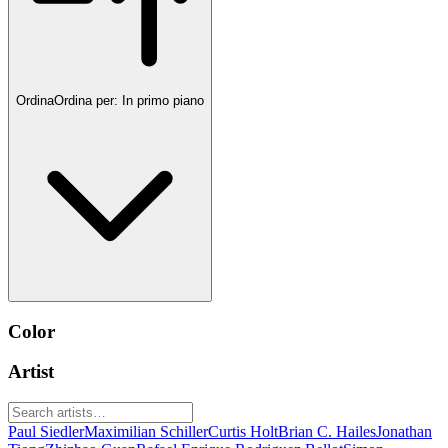
Ordina
Ordina per:
In primo piano
Color
Artist
Paul Siedler
Maximilian Schiller
Curtis Holt
Brian C. Hailes
Jonathan