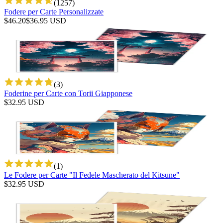
(
1257
)
Fodere per Carte Personalizzate
$
46.20
$
36.95
USD
(
3
)
Foderine per Carte con Torii Giapponese
$
32.95
USD
(
1
)
Le Fodere per Carte "Il Fedele Mascherato del Kitsune"
$
32.95
USD