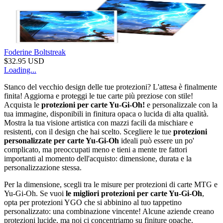
Foderine Boltstreak
$
32.95
USD
Loading...
Stanco del vecchio design delle tue protezioni? L'attesa è finalmente
finita! Aggiorna e proteggi le tue carte più preziose con stile!
Acquista le
protezioni per carte Yu-Gi-Oh!
e personalizzale con la
tua immagine, disponibili in finitura opaca o lucida di alta qualità.
Mostra la tua visione artistica con mazzi facili da mischiare e
resistenti, con il design che hai scelto. Scegliere le tue
protezioni
personalizzate per carte Yu-Gi-Oh
ideali può essere un po'
complicato, ma preoccupati meno e tieni a mente tre fattori
importanti al momento dell'acquisto: dimensione, durata e la
personalizzazione stessa.
Per la dimensione, scegli tra le misure per protezioni di carte MTG e
Yu-Gi-Oh. Se vuoi
le migliori protezioni per carte Yu-Gi-Oh
,
opta per protezioni YGO che si abbinino al tuo tappetino
personalizzato: una combinazione vincente! Alcune aziende creano
protezioni lucide, ma noi ci concentriamo su finiture opache.