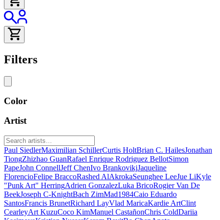
Filters
Color
Artist
Paul Siedler
Maximilian Schiller
Curtis Holt
Brian C. Hailes
Jonathan
Tiong
Zhizhao Guan
Rafael Enrique Rodriguez Bellot
Simon
Pape
John Connell
Jeff Chen
Ivo Brankovikj
Jaqueline
Florencio
Felipe Bracco
Rashed AlAkroka
Seunghee Lee
Jue Li
Kyle
"Punk Art" Herring
Adrien Gonzalez
Luka Brico
Rogier Van De
Beek
Joseph C-Knight
Bach Zim
Mad1984
Caio Eduardo
Santos
Francis Brunet
Richard Lay
Vlad Marica
Kardie Art
Clint
Cearley
Art Kuzu
Coco Kim
Manuel Castañon
Chris Cold
Dariia