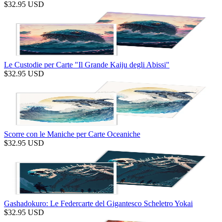
$
32.95
USD
Le Custodie per Carte "Il Grande Kaiju degli Abissi"
$
32.95
USD
Scorre con le Maniche per Carte Oceaniche
$
32.95
USD
Gashadokuro: Le Federcarte del Gigantesco Scheletro Yokai
$
32.95
USD