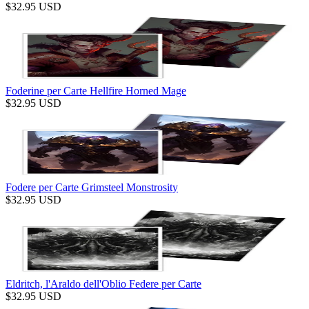
$
32.95
USD
Foderine per Carte Hellfire Horned Mage
$
32.95
USD
Fodere per Carte Grimsteel Monstrosity
$
32.95
USD
Eldritch, l'Araldo dell'Oblio Federe per Carte
$
32.95
USD