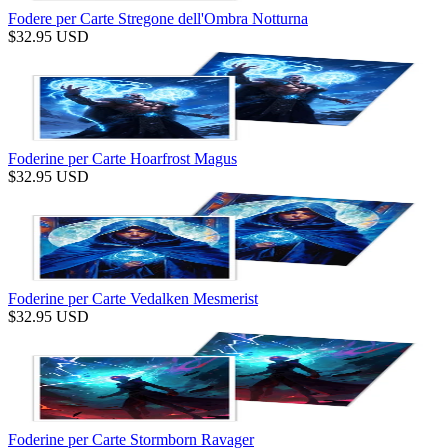
Fodere per Carte Stregone dell'Ombra Notturna
$
32.95
USD
Foderine per Carte Hoarfrost Magus
$
32.95
USD
Foderine per Carte Vedalken Mesmerist
$
32.95
USD
Foderine per Carte Stormborn Ravager