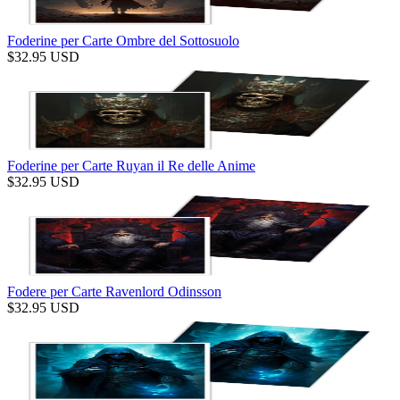
Foderine per Carte Ombre del Sottosuolo
$
32.95
USD
Foderine per Carte Ruyan il Re delle Anime
$
32.95
USD
Fodere per Carte Ravenlord Odinsson
$
32.95
USD