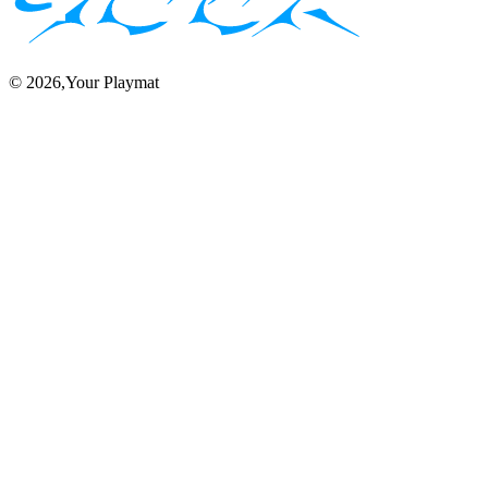
El Bosque Brillante - Alfombrilla para Juego de MTG - 24 x 14
pulgadas - Regalos de MTG - Regalos de Magic The Gathering -
Alfombrilla con Costuras
$
27.50
USD
"Pantano a la Luz de la Luna - Alfombrilla para Juego MTG - 24 x
14 pulgadas - Regalos MTG - Regalos de Magic The Gathering -
Alfombrilla con Costuras"
$
27.50
USD
El Campo de Batalla Olvidado - Alfombrilla para Juego de MTG -
24 x 14 pulgadas - Regalos de MTG - Regalos de Magic The
Gathering - Alfombrilla Cosida para Juego
$
27.50
USD