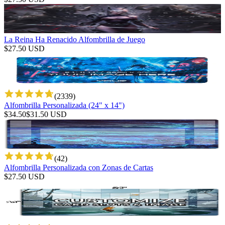
La Reina Ha Renacido Alfombrilla de Juego
$
27.50
USD
(
2339
)
Alfombrilla Personalizada (24" x 14")
$
34.50
$
31.50
USD
(
42
)
Alfombrilla Personalizada con Zonas de Cartas
$
27.50
USD