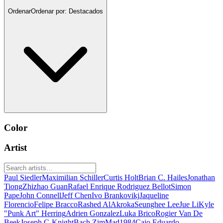
Ordenar
Ordenar por:
Destacados
Color
Artist
Paul Siedler
Maximilian Schiller
Curtis Holt
Brian C. Hailes
Jonathan
Tiong
Zhizhao Guan
Rafael Enrique Rodriguez Bellot
Simon
Pape
John Connell
Jeff Chen
Ivo Brankovikj
Jaqueline
Florencio
Felipe Bracco
Rashed AlAkroka
Seunghee Lee
Jue Li
Kyle
"Punk Art" Herring
Adrien Gonzalez
Luka Brico
Rogier Van De
Beek
Joseph C-Knight
Bach Zim
Mad1984
Caio Eduardo