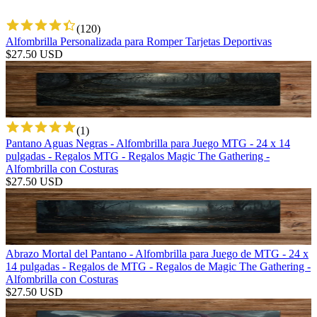
(
120
)
Alfombrilla Personalizada para Romper Tarjetas Deportivas
$
27.50
USD
(
1
)
Pantano Aguas Negras - Alfombrilla para Juego MTG - 24 x 14
pulgadas - Regalos MTG - Regalos Magic The Gathering -
Alfombrilla con Costuras
$
27.50
USD
Abrazo Mortal del Pantano - Alfombrilla para Juego de MTG - 24 x
14 pulgadas - Regalos de MTG - Regalos de Magic The Gathering -
Alfombrilla con Costuras
$
27.50
USD