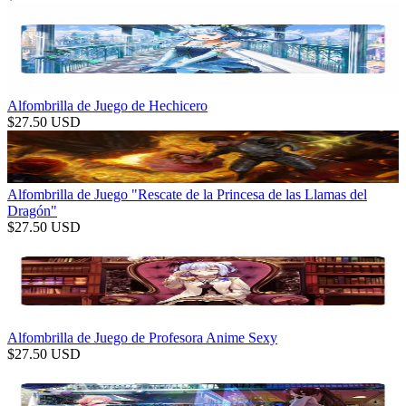
Alfombrilla de Juego de Hechicero
$
27.50
USD
Alfombrilla de Juego "Rescate de la Princesa de las Llamas del
Dragón"
$
27.50
USD
Alfombrilla de Juego de Profesora Anime Sexy
$
27.50
USD