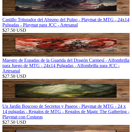
Castillo Triturador del Abismo del Pulpo - Playmat de MTG - 24x14
Pulgadas - Playmat para JCC - Artesanal
$
27.50
USD
Maestro de Espadas de la Guarida del Dragón Carmesí - Alfombrilla
para Juego de MTG - 24x14 Pulgadas - Alfombrilla para JCC -
Artesanal
$
27.50
USD
Un Jardín Boscoso de Secretos y Paseos - Playmat de MTG - 24 x
14 pulgadas - Regalos de MTG - Regalos de Magic The Gathering -
Playmat con Costuras
$
27.50
USD