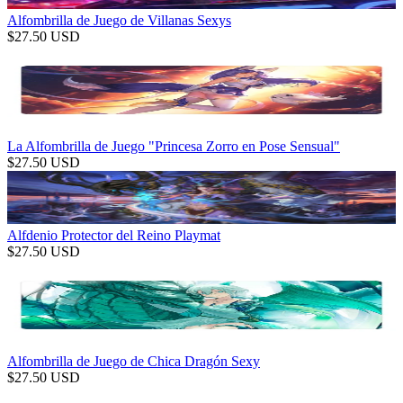
Alfombrilla de Juego de Villanas Sexys
$
27.50
USD
La Alfombrilla de Juego "Princesa Zorro en Pose Sensual"
$
27.50
USD
Alfdenio Protector del Reino Playmat
$
27.50
USD
Alfombrilla de Juego de Chica Dragón Sexy
$
27.50
USD