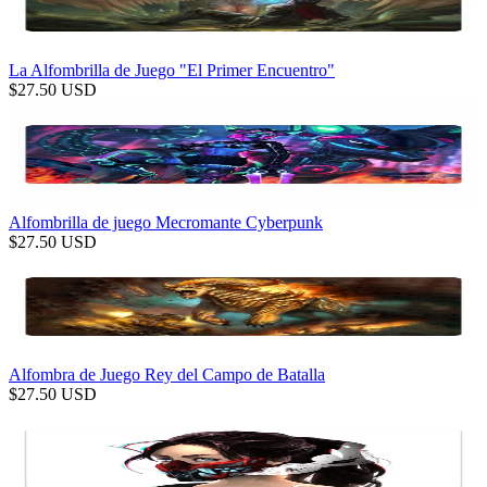
La Alfombrilla de Juego "El Primer Encuentro"
$
27.50
USD
Alfombrilla de juego Mecromante Cyberpunk
$
27.50
USD
Alfombra de Juego Rey del Campo de Batalla
$
27.50
USD