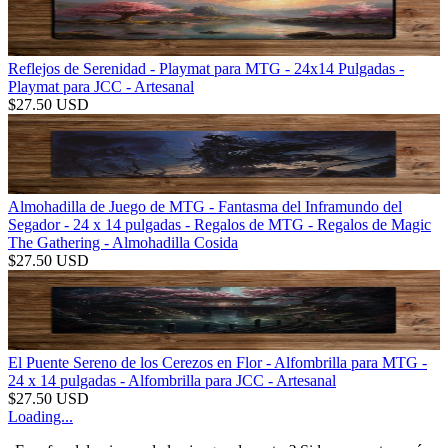
Reflejos de Serenidad - Playmat para MTG - 24x14 Pulgadas -
Playmat para JCC - Artesanal
$
27.50
USD
Almohadilla de Juego de MTG - Fantasma del Inframundo del
Segador - 24 x 14 pulgadas - Regalos de MTG - Regalos de Magic
The Gathering - Almohadilla Cosida
$
27.50
USD
El Puente Sereno de los Cerezos en Flor - Alfombrilla para MTG -
24 x 14 pulgadas - Alfombrilla para JCC - Artesanal
$
27.50
USD