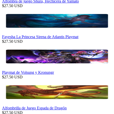
Alfombra de juego Shura, Hechicera de Yamato
$
27.50
USD
Fayesha La Princesa Sirena de Atlantis Playmat
$
27.50
USD
Playmat de Volsung y Kronungr
$
27.50
USD
Alfombrilla de Juego Espada de Dragón
$
27.50
USD