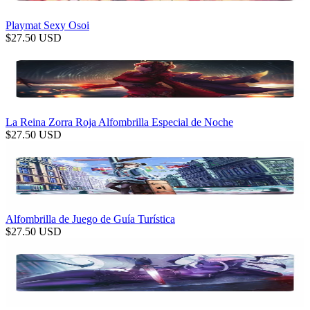
Playmat Sexy Osoi
$
27.50
USD
La Reina Zorra Roja Alfombrilla Especial de Noche
$
27.50
USD
Alfombrilla de Juego de Guía Turística
$
27.50
USD