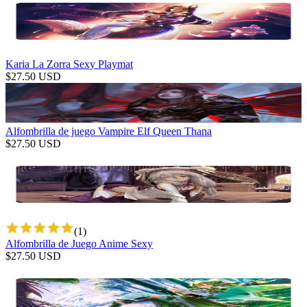
Karia La Zorra Sexy Playmat
$
27.50
USD
Alfombrilla de juego Vampire Elf Queen Thana
$
27.50
USD
(
1
)
Alfombrilla de Juego Anime Sexy
$
27.50
USD