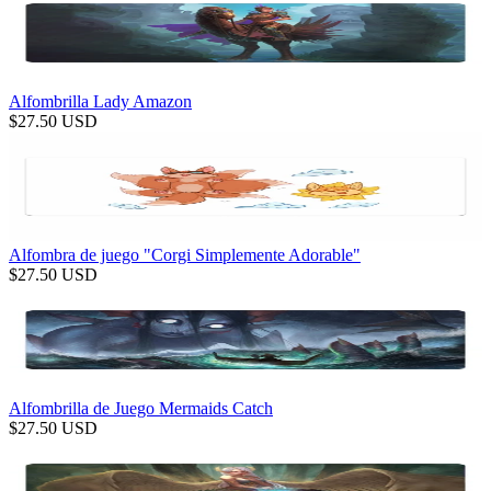
Alfombrilla Lady Amazon
$
27.50
USD
Alfombra de juego "Corgi Simplemente Adorable"
$
27.50
USD
Alfombrilla de Juego Mermaids Catch
$
27.50
USD