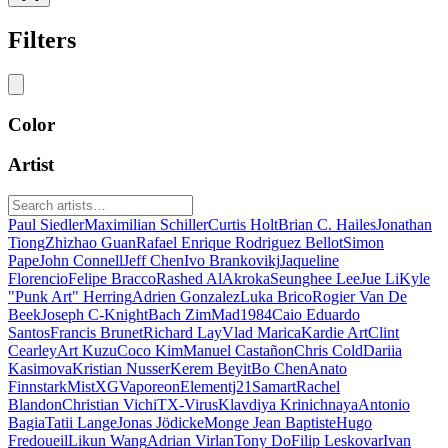
Filters
Color
Artist
Paul Siedler
Maximilian Schiller
Curtis Holt
Brian C. Hailes
Jonathan
Tiong
Zhizhao Guan
Rafael Enrique Rodriguez Bellot
Simon
Pape
John Connell
Jeff Chen
Ivo Brankovikj
Jaqueline
Florencio
Felipe Bracco
Rashed AlAkroka
Seunghee Lee
Jue Li
Kyle
"Punk Art" Herring
Adrien Gonzalez
Luka Brico
Rogier Van De
Beek
Joseph C-Knight
Bach Zim
Mad1984
Caio Eduardo
Santos
Francis Brunet
Richard Lay
Vlad Marica
Kardie Art
Clint
Cearley
Art Kuzu
Coco Kim
Manuel Castañon
Chris Cold
Dariia
Kasimova
Kristian Nusser
Kerem Beyit
Bo Chen
Anato
Finnstark
MistXG
Vaporeon
Elementj21
Samart
Rachel
Blandon
Christian Vichi
TX-Virus
Klavdiya Krinichnaya
Antonio
Bagia
Tatii Lange
Jonas Jödicke
Monge Jean Baptiste
Hugo
Fredoueil
Likun Wang
Adrian Virlan
Tony Do
Filip Leskovar
Ivan