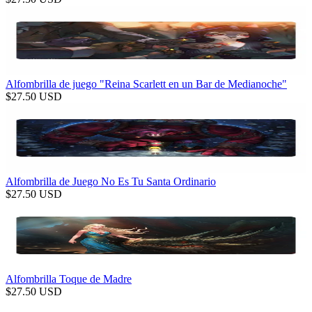
Alfombrilla de juego "Reina Scarlett en un Bar de Medianoche"
$
27.50
USD
Alfombrilla de Juego No Es Tu Santa Ordinario
$
27.50
USD
Alfombrilla Toque de Madre
$
27.50
USD