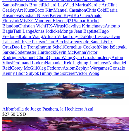
Santos
Francis Brunet
Richard Lay
Vlad Marica
Kardie Art
Clint
Cearley
Art Kuzu
Coco Kim
Manuel Castañon
Chris Cold
Dariia
Kasimova
Kristian Nusser
Kerem Beyit
Bo Chen
Anato
Finnstark
MistXG
Vaporeon
Elementj21
Samart
Rachel
Blandon
Christian Vichi
TX-Virus
Klavdiya Krinichnaya
Antonio
Bagia
Tatii Lange
Jonas Jödicke
Monge Jean Baptiste
Hugo
Fredoueil
Likun Wang
Adrian Virlan
Tony Do
Filip Leskovar
Ivan
Laliashvili
Kyle Pearson
Thu Berchs
Lorenzo de Sanctis
Felix
Ortiz
Dao Le Trong
Ingram Schell
Cornelius Cockroft
Nino Is
Satyaki
Sarkar
Codemaster Hardrock
Kevin McKenna
Victor
Rodriguez
Samuel Chon
Qichao Wang
Ryan Groskamp
Jerry
Anton
Vitus
Ferdinand Ladera
Nathaniel Reid
Lighting Luminoso
Nathaniel
Reid
Corey McGill
Oleg Fedorov
Axiom
Zephyr Wargames
Gonzalo
Kenny
Tibor Sulyok
Timmy the Sorcerer
Victor Wong
Alfombrilla de Juego Pasthera, la Hechicera Azul
$
27.50
USD