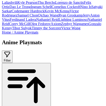
Laliashvili
Kyle Pearson
Thu Berchs
Lorenzo de Sanctis
Felix
Ortiz
Dao Le Trong
Ingram Schell
Cornelius Cockroft
Nino Is
Satyaki
Sarkar
Codemaster Hardrock
Kevin McKenna
Victor
Rodriguez
Samuel Chon
Qichao Wang
Ryan Groskamp
Jerry
Anton
Vitus
Ferdinand Ladera
Nathaniel Reid
Lighting Luminoso
Nathaniel
Reid
Corey McGill
Oleg Fedorov
Axiom
Zephyr Wargames
Gonzalo
Kenny
Tibor Sulyok
Timmy the Sorcerer
Victor Wong
Home
/
Anime Playmats
Anime Playmats
Filter